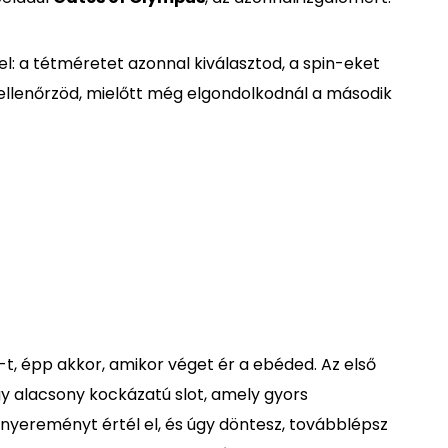
el: a tétméretet azonnal kiválasztod, a spin-eket
 ellenőrzöd, mielőtt még elgondolkodnál a második
, épp akkor, amikor véget ér a ebéded. Az első
gy alacsony kockázatú slot, amely gyors
nyereményt értél el, és úgy döntesz, továbblépsz