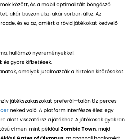
ímek között, és a mobil‑optimalizált böngésző
tet, akár buszon ülsz, akár sorban állsz. Az
cade, és ez az, amiért a rövid játékokat kedvelő
éma, hullámzó nyereményekkel.
és gyors kifizetések.
lanatok, amelyek jutalmazzák a hirtelen kitöréseket.
tenzív játékszakaszokat preferál—talán tíz perces
cer
neked való. A platform interfésze éles: egy
rc alatt visszatérsz a játékhoz. A játékosok gyakran
itású címen, mint például
Zombie Town
, majd
például
Gates of Olympus
, az azonnali izgalomért.