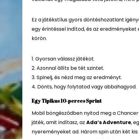
Ez a játékstílus gyors döntéshozatlant igény
egy érintéssel indítod, és az eredményeket
körön.
Gyorsan válassz játékot.
Azonnal állíts be tét szintet.
Spinelj, és nézd meg az eredményt.
Dönts, hogy folytatod vagy abbahagyod.
Egy Tipikus 10‑perces Sprint
Mobil böngésződben nyitod meg a Chancer-t
játék, amit indítasz, az
Ada’s Adventure
, e
nyereményeket ad. Három spin után két kis 