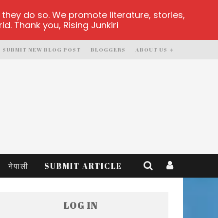
hey do so. We promote literature, stories,
d. Thank you, Rising Junkiri
SUBMIT NEW BLOG POST
BLOGGERS
ABOUT US
नेपाली
SUBMIT ARTICLE
LOG IN