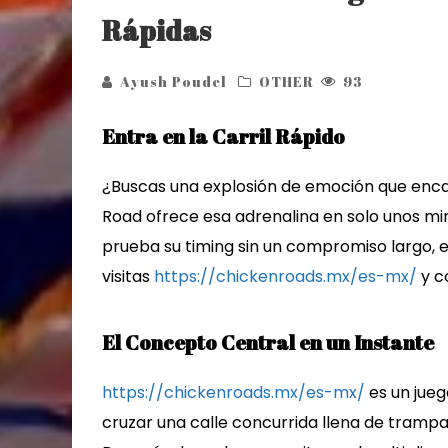
Rápidas
Ayush Poudel
OTHER
93
Entra en la Carril Rápido
¿Buscas una explosión de emoción que encaj
Road ofrece esa adrenalina en solo unos mi
prueba su timing sin un compromiso largo, e
visitas
https://chickenroads.mx/es-mx/
y c
El Concepto Central en un Instante
https://chickenroads.mx/es-mx/
es un jueg
cruzar una calle concurrida llena de trampa