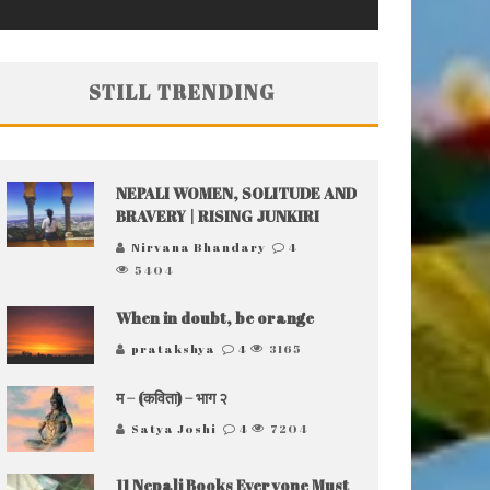
STILL TRENDING
NEPALI WOMEN, SOLITUDE AND
BRAVERY | RISING JUNKIRI
Nirvana Bhandary
4
5404
When in doubt, be orange
pratakshya
4
3165
म – (कविता) – भाग २
Satya Joshi
4
7204
11 Nepali Books Everyone Must