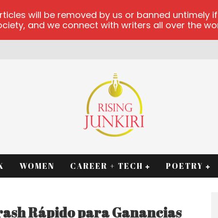
les will be removed by us or banned untimely if t
iety, and we connect with writers all over the worl
RM
K
WOMEN
CAREER + TECH
POETRY
rash Rápido para Ganancias