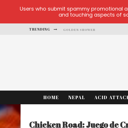
Users who submit spammy promotional artic
and touching aspects of soc
TRENDING
GOLDEN SHOWER
DIAMOND SUPERNOVA 20 PLATFO
BETMASTER-MX SPORTS BETTING
LIGHTNING SICBO
TEST
CASINO ONTARIO NET
HOME
NEPAL
ACID ATTAC
Chicken Road: Juego de C