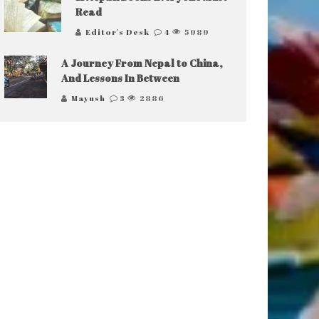
Read
Editor's Desk
4
5989
A Journey From Nepal to China,
And Lessons In Between
Mayush
3
2886