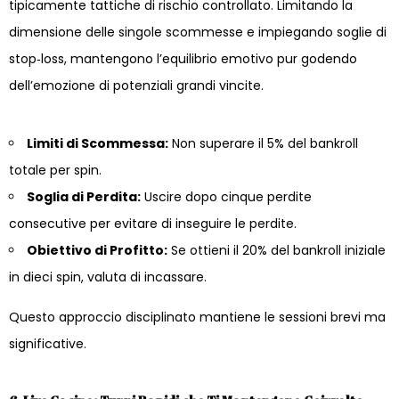
tipicamente tattiche di rischio controllato. Limitando la
dimensione delle singole scommesse e impiegando soglie di
stop‑loss, mantengono l’equilibrio emotivo pur godendo
dell’emozione di potenziali grandi vincite.
Limiti di Scommessa:
Non superare il 5% del bankroll
totale per spin.
Soglia di Perdita:
Uscire dopo cinque perdite
consecutive per evitare di inseguire le perdite.
Obiettivo di Profitto:
Se ottieni il 20% del bankroll iniziale
in dieci spin, valuta di incassare.
Questo approccio disciplinato mantiene le sessioni brevi ma
significative.