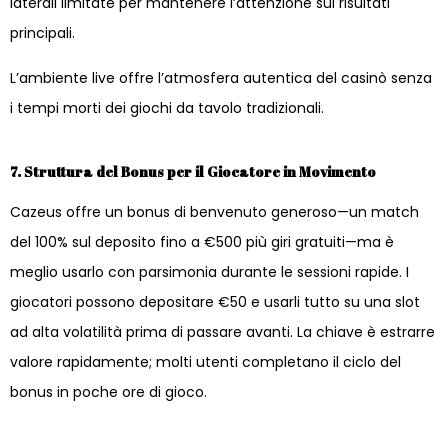
laterali limitate per mantenere l’attenzione sui risultati
principali.
L’ambiente live offre l’atmosfera autentica del casinò senza
i tempi morti dei giochi da tavolo tradizionali.
7. Struttura del Bonus per il Giocatore in Movimento
Cazeus offre un bonus di benvenuto generoso—un match
del 100% sul deposito fino a €500 più giri gratuiti—ma è
meglio usarlo con parsimonia durante le sessioni rapide. I
giocatori possono depositare €50 e usarli tutto su una slot
ad alta volatilità prima di passare avanti. La chiave è estrarre
valore rapidamente; molti utenti completano il ciclo del
bonus in poche ore di gioco.