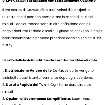
6. Live Casino: Turni Rapidi che Ti Mantengono Coinvolto
Il live casino di Cazeus offre turni veloci di blackjack e
roulette che si possono completare in meno di quindici
minuti. I dealer trasmettono in alta definizione con più
angolazioni, ma l’azione è snella—i giocatori ricevono le chips
istantaneamente e possono prendere decisioni rapide su hit
o stay.
Caratteristiche dei Giochi Live che Favoriscono il Gioco Rapido
Distribuzione Veloce delle Carte:
Le carte vengono
distribuite quasi istantaneamente dopo ogni decisione.
Durata Rapida dei Turni:
Ogni turno dura circa tre
minuti.
Opzioni di Scommessa Semplificate:
Scommesse