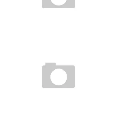
FROM FEAR TO LIGHT
Shadow
207
DE EVOLUTIE VAN ONLINE GOKKEN: VEILIGHEID,
BETROUWBAARHEID EN INNOVATIE
Ayush Poudel
5