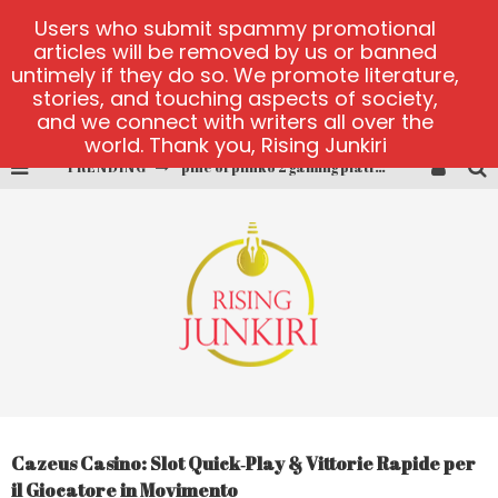
Users who submit spammy promotional
articles will be removed by us or banned
untimely if they do so. We promote literature,
stories, and touching aspects of society,
and we connect with writers all over the
world. Thank you, Rising Junkiri
TRENDING
pine of plinko 2 gaming platform
site oficial yesplay-login
cctv game
play at Millionaire Megapots
platforma 1bet4win
MX-Bet gambling platform
Cazeus Casino: Slot Quick‑Play & Vittorie Rapide per
il Giocatore in Movimento