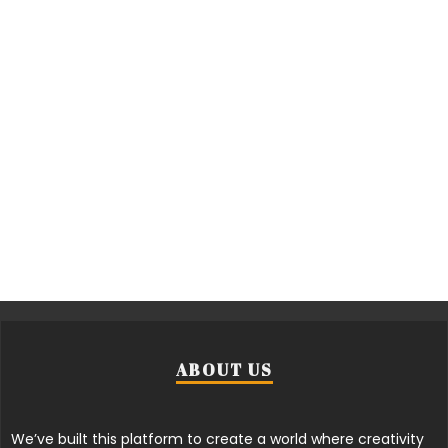
ABOUT US
We’ve built this platform to create a world where creativity