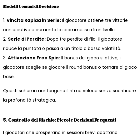
Modelli Comuni di Decisione
Vincita Rapida in Serie:
Il giocatore ottiene tre vittorie
consecutive e aumenta la scommessa di un livello.
Serie di Perdite:
Dopo tre perdite di fila, il giocatore
riduce la puntata o passa a un titolo a bassa volatilità.
Attivazione Free Spin:
Il bonus del gioco si attiva; il
giocatore sceglie se giocare il round bonus o tornare al gioco
base.
Questi schemi mantengono il ritmo veloce senza sacrificare
la profondità strategica.
5. Controllo del Rischio: Piccole Decisioni Frequenti
I giocatori che prosperano in sessioni brevi adottano