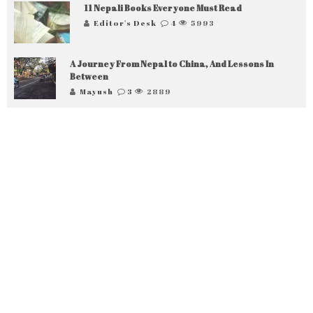
11 Nepali Books Everyone Must Read
Editor's Desk
4
5993
A Journey From Nepal to China, And Lessons In
Between
Mayush
3
2889