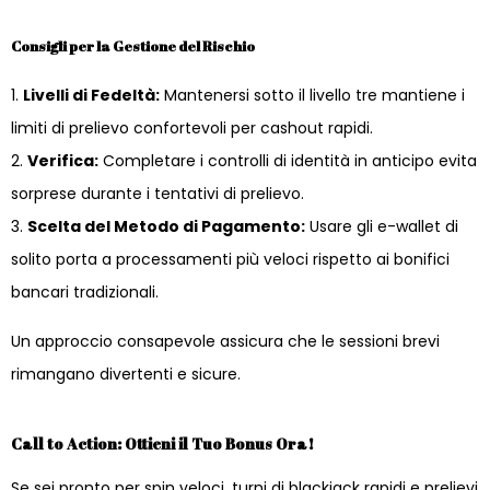
Consigli per la Gestione del Rischio
Livelli di Fedeltà:
Mantenersi sotto il livello tre mantiene i
limiti di prelievo confortevoli per cashout rapidi.
Verifica:
Completare i controlli di identità in anticipo evita
sorprese durante i tentativi di prelievo.
Scelta del Metodo di Pagamento:
Usare gli e-wallet di
solito porta a processamenti più veloci rispetto ai bonifici
bancari tradizionali.
Un approccio consapevole assicura che le sessioni brevi
rimangano divertenti e sicure.
Call to Action: Ottieni il Tuo Bonus Ora!
Se sei pronto per spin veloci, turni di blackjack rapidi e prelievi