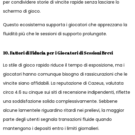
per condividere storie di vincite rapide senza lasciare lo
schermo di gioco.
Questo ecosistema supporta i giocatori che apprezzano la
fluidità più che le sessioni di supporto prolungate.
10. Fattori di Fiducia per i Giocatori di Sessioni Brevi
Lo stile di gioco rapido riduce il tempo di esposizione, ma i
giocatori hanno comunque bisogno di rassicurazioni che le
vincite siano affidabili. La reputazione di Cazeus, valutata
circa 4.6 su cinque sui siti di recensione indipendenti, riflette
una soddisfazione solida complessivamente. Sebbene
alcune lamentele riguardino ritardi nei prelievi, la maggior
parte degli utenti segnala transazioni fluide quando
mantengono i depositi entro i limiti giornalieri.