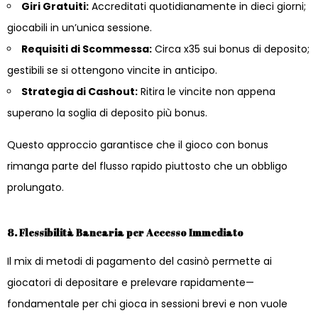
Giri Gratuiti:
Accreditati quotidianamente in dieci giorni;
giocabili in un’unica sessione.
Requisiti di Scommessa:
Circa x35 sui bonus di deposito;
gestibili se si ottengono vincite in anticipo.
Strategia di Cashout:
Ritira le vincite non appena
superano la soglia di deposito più bonus.
Questo approccio garantisce che il gioco con bonus
rimanga parte del flusso rapido piuttosto che un obbligo
prolungato.
8. Flessibilità Bancaria per Accesso Immediato
Il mix di metodi di pagamento del casinò permette ai
giocatori di depositare e prelevare rapidamente—
fondamentale per chi gioca in sessioni brevi e non vuole