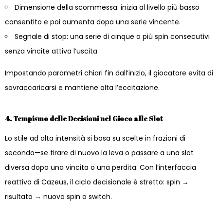
Dimensione della scommessa: inizia al livello più basso
consentito e poi aumenta dopo una serie vincente.
Segnale di stop: una serie di cinque o più spin consecutivi
senza vincite attiva l’uscita.
Impostando parametri chiari fin dall’inizio, il giocatore evita di
sovraccaricarsi e mantiene alta l’eccitazione.
4. Tempismo delle Decisioni nel Gioco alle Slot
Lo stile ad alta intensità si basa su scelte in frazioni di
secondo—se tirare di nuovo la leva o passare a una slot
diversa dopo una vincita o una perdita. Con l’interfaccia
reattiva di Cazeus, il ciclo decisionale è stretto: spin →
risultato → nuovo spin o switch.