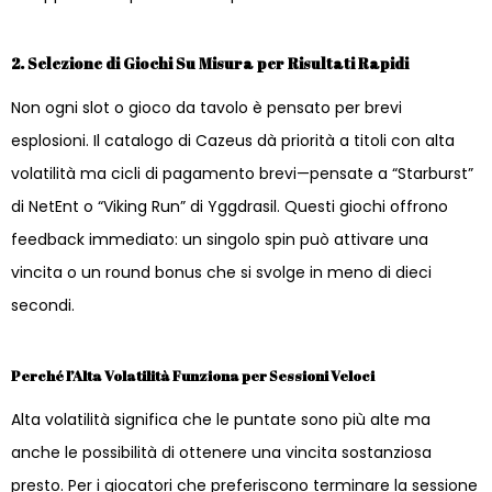
2. Selezione di Giochi Su Misura per Risultati Rapidi
Non ogni slot o gioco da tavolo è pensato per brevi
esplosioni. Il catalogo di Cazeus dà priorità a titoli con alta
volatilità ma cicli di pagamento brevi—pensate a “Starburst”
di NetEnt o “Viking Run” di Yggdrasil. Questi giochi offrono
feedback immediato: un singolo spin può attivare una
vincita o un round bonus che si svolge in meno di dieci
secondi.
Perché l’Alta Volatilità Funziona per Sessioni Veloci
Alta volatilità significa che le puntate sono più alte ma
anche le possibilità di ottenere una vincita sostanziosa
presto. Per i giocatori che preferiscono terminare la sessione