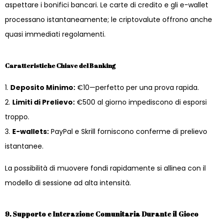
aspettare i bonifici bancari. Le carte di credito e gli e-wallet
processano istantaneamente; le criptovalute offrono anche
quasi immediati regolamenti.
Caratteristiche Chiave del Banking
Deposito Minimo:
€10—perfetto per una prova rapida.
Limiti di Prelievo:
€500 al giorno impediscono di esporsi
troppo.
E-wallets:
PayPal e Skrill forniscono conferme di prelievo
istantanee.
La possibilità di muovere fondi rapidamente si allinea con il
modello di sessione ad alta intensità.
9. Supporto e Interazione Comunitaria Durante il Gioco