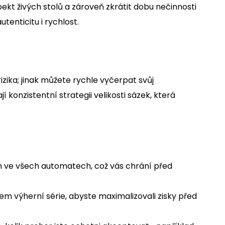
ekt živých stolů a zároveň zkrátit dobu nečinnosti
tenticitu i rychlost.
rizika; jinak můžete rychle vyčerpat svůj
 konzistentní strategii velikosti sázek, která
n ve všech automatech, což vás chrání před
m výherní série, abyste maximalizovali zisky před