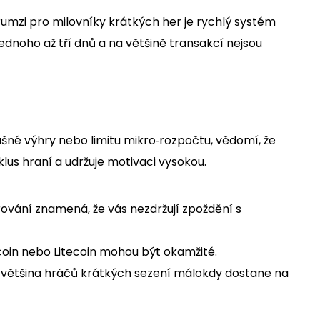
mzi pro milovníky krátkých her je rychlý systém
ednoho až tří dnů a na většině transakcí nejsou
lušné výhry nebo limitu mikro‑rozpočtu, vědomí, že
klus hraní a udržuje motivaci vysokou.
ování znamená, že vás nezdržují zpoždění s
oin nebo Litecoin mohou být okamžité.
 většina hráčů krátkých sezení málokdy dostane na