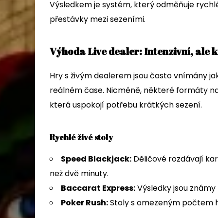
Výsledkem je systém, který odměňuje rychlé
přestávky mezi sezeními.
Výhoda Live dealer: Intenzivní, ale 
Hry s živým dealerem jsou často vnímány ja
reálném čase. Nicméně, některé formáty na F
která uspokojí potřebu krátkých sezení.
Rychlé živé stoly
Speed Blackjack:
Děličové rozdávají kar
než dvě minuty.
Baccarat Express:
Výsledky jsou známy
Poker Rush:
Stoly s omezeným počtem h