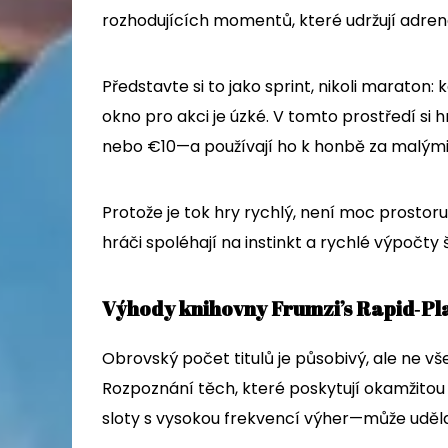
rozhodujících momentů, které udržují adrena
Představte si to jako sprint, nikoli maraton
okno pro akci je úzké. V tomto prostředí s
nebo €10—a používají ho k honbě za malými 
Protože je tok hry rychlý, není moc prostor
hráči spoléhají na instinkt a rychlé výpočty ša
Výhody knihovny Frumzi’s Rapid‑Pl
Obrovský počet titulů je působivý, ale ne vš
Rozpoznání těch, které poskytují okamžitou 
sloty s vysokou frekvencí výher—může udělat