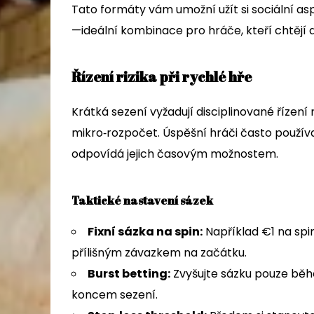
Tato formáty vám umožní užít si sociální asp
—ideální kombinace pro hráče, kteří chtějí au
Řízení rizika při rychlé hře
Krátká sezení vyžadují disciplinované řízení 
mikro‑rozpočet. Úspěšní hráči často používají
odpovídá jejich časovým možnostem.
Taktické nastavení sázek
Fixní sázka na spin:
Například €1 na spi
přílišným závazkem na začátku.
Burst betting:
Zvyšujte sázku pouze běhe
koncem sezení.