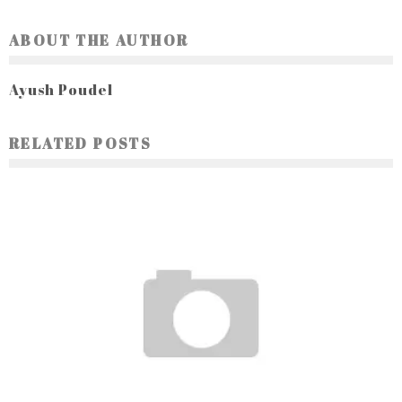
ABOUT THE AUTHOR
Ayush Poudel
RELATED POSTS
ELEVATING ESPORTS ENGAGEMENT: THE STRATEGIC ROLE OF
VIP PROGRAMS IN BUILDING LOYALTY AND COMMUNITY