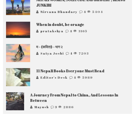
JUNKIRI
Nirvana Bhandary
4
5404
When in doubt, be orange
pratakshya
4
3165
म – (कविता) – भाग २
Satya Joshi
4
7203
11 Nepali Books Everyone Must Read
Editor's Desk
4
5989
A Journey From Nepal to China, And Lessons In
Between
Mayush
3
2886