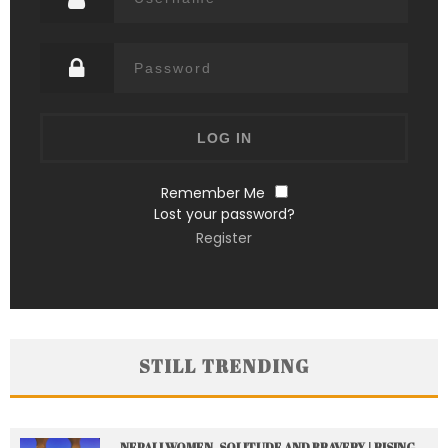
Remember Me
Lost your password?
Register
STILL TRENDING
NEPALI WOMEN, SOLITUDE AND BRAVERY | RISING