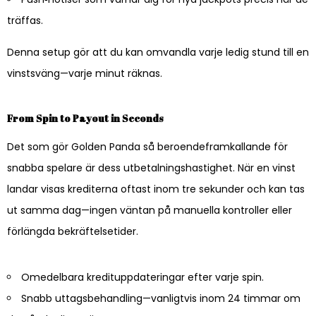
träffas.
Denna setup gör att du kan omvandla varje ledig stund till en
vinstsväng—varje minut räknas.
From Spin to Payout in Seconds
Det som gör Golden Panda så beroendeframkallande för
snabba spelare är dess utbetalningshastighet. När en vinst
landar visas krediterna oftast inom tre sekunder och kan tas
ut samma dag—ingen väntan på manuella kontroller eller
förlängda bekräftelsetider.
Omedelbara kredituppdateringar efter varje spin.
Snabb uttagsbehandling—vanligtvis inom 24 timmar om