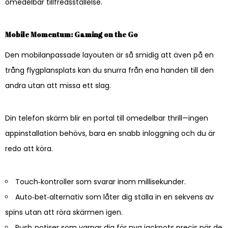
omedelbar tillfredsställelse.
Mobile Momentum: Gaming on the Go
Den mobilanpassade layouten är så smidig att även på en
trång flygplansplats kan du snurra från ena handen till den
andra utan att missa ett slag.
Din telefon skärm blir en portal till omedelbar thrill—ingen
appinstallation behövs, bara en snabb inloggning och du är
redo att köra.
Touch‑kontroller som svarar inom millisekunder.
Auto‑bet‑alternativ som låter dig ställa in en sekvens av
spins utan att röra skärmen igen.
Push‑notiser som varnar dig för nya jackpots precis när de