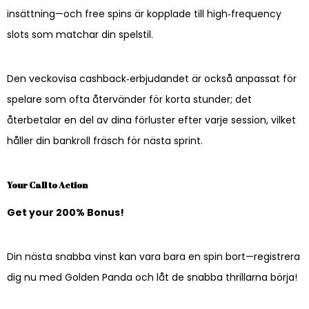
insättning—och free spins är kopplade till high‑frequency
slots som matchar din spelstil.
Den veckovisa cashback‑erbjudandet är också anpassat för
spelare som ofta återvänder för korta stunder; det
återbetalar en del av dina förluster efter varje session, vilket
håller din bankroll fräsch för nästa sprint.
Your Call to Action
Get your 200% Bonus!
Din nästa snabba vinst kan vara bara en spin bort—registrera
dig nu med Golden Panda och låt de snabba thrillarna börja!