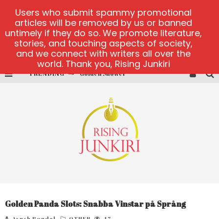
Users who submit spammy promotional
articles will be removed by us or banned
untimely if they do so. We promote literature,
stories, and touching aspects of society,
and we connect with writers all over the
world. Thank you, Rising Junkiri
TRENDING
Golden Shower
Diamond Supernova 20 platform
betmaster-mx sports betting
Lightning Sicbo
test
casino ontario net
Golden Panda Slots: Snabba Vinstar på Språng
Ayush Poudel
OTHER
47