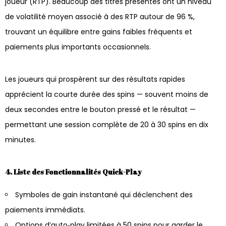
joueur (RTP). Beaucoup des titres présentés ont un niveau
de volatilité moyen associé à des RTP autour de 96 %,
trouvant un équilibre entre gains faibles fréquents et
paiements plus importants occasionnels.
Les joueurs qui prospèrent sur des résultats rapides
apprécient la courte durée des spins — souvent moins de
deux secondes entre le bouton pressé et le résultat —
permettant une session complète de 20 à 30 spins en dix
minutes.
4. Liste des Fonctionnalités Quick-Play
Symboles de gain instantané qui déclenchent des
paiements immédiats.
Options d’auto‑play limitées à 50 spins pour garder le