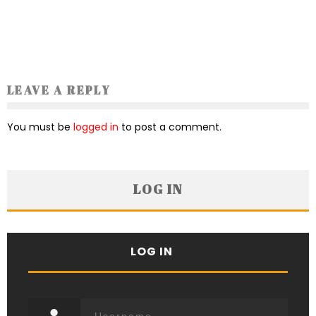
CASINOS EN LIGNE : SÉCURITÉ, RAPIDITÉ ET CONFORMITÉ
Ayush Poudel
5
LEAVE A REPLY
You must be
logged in
to post a comment.
LOG IN
LOG IN