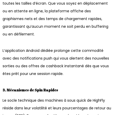
toutes les tailles d’écran. Que vous soyez en déplacement
ou en attente en ligne, la plateforme affiche des
graphismes nets et des temps de chargement rapides,
garantissant qu’aucun moment ne soit perdu en buffering
ou en défilement.
L’application Android dédiée prolonge cette commodité
avec des notifications push qui vous alertent des nouvelles
sorties ou des offres de cashback instantané dès que vous
êtes prêt pour une session rapide.
3. Mécanismes de Spin Rapides
Le socle technique des machines à sous quick de HighFly
réside dans leur volatilité et leurs pourcentages de retour au