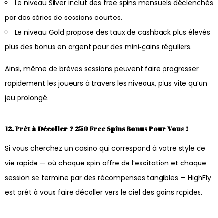
Le niveau Silver inclut des free spins mensuels déclenchés
par des séries de sessions courtes.
Le niveau Gold propose des taux de cashback plus élevés
plus des bonus en argent pour des mini‑gains réguliers.
Ainsi, même de brèves sessions peuvent faire progresser
rapidement les joueurs à travers les niveaux, plus vite qu’un
jeu prolongé.
12. Prêt à Décoller ?
250 Free Spins Bonus Pour Vous !
Si vous cherchez un casino qui correspond à votre style de
vie rapide — où chaque spin offre de l’excitation et chaque
session se termine par des récompenses tangibles — HighFly
est prêt à vous faire décoller vers le ciel des gains rapides.