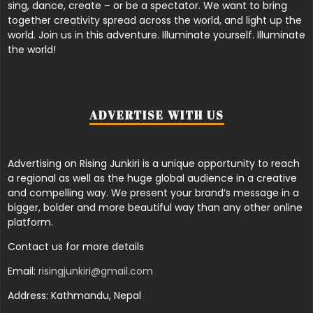
sing, dance, create – or be a spectator. We want to bring
together creativity spread across the world, and light up the
world. Join us in this adventure. Illuminate yourself. Illuminate
the world!
ADVERTISE WITH US
Advertising on Rising Junkiri is a unique opportunity to reach
a regional as well as the huge global audience in a creative
and compelling way. We present your brand’s message in a
bigger, bolder and more beautiful way than any other online
platform.
Contact us for more details
Email:
risingjunkiri@gmail.com
Address: Kathmandu, Nepal