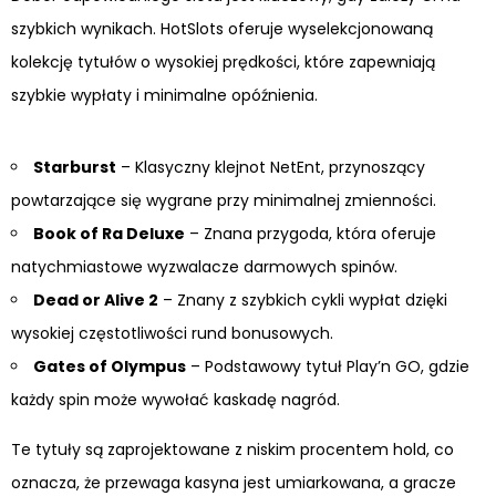
szybkich wynikach. HotSlots oferuje wyselekcjonowaną
kolekcję tytułów o wysokiej prędkości, które zapewniają
szybkie wypłaty i minimalne opóźnienia.
Starburst
– Klasyczny klejnot NetEnt, przynoszący
powtarzające się wygrane przy minimalnej zmienności.
Book of Ra Deluxe
– Znana przygoda, która oferuje
natychmiastowe wyzwalacze darmowych spinów.
Dead or Alive 2
– Znany z szybkich cykli wypłat dzięki
wysokiej częstotliwości rund bonusowych.
Gates of Olympus
– Podstawowy tytuł Play’n GO, gdzie
każdy spin może wywołać kaskadę nagród.
Te tytuły są zaprojektowane z niskim procentem hold, co
oznacza, że przewaga kasyna jest umiarkowana, a gracze