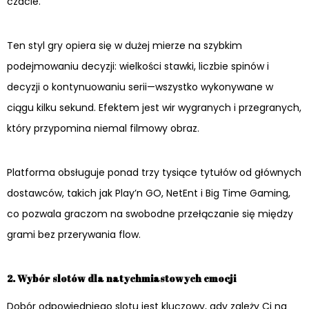
czacie.
Ten styl gry opiera się w dużej mierze na szybkim
podejmowaniu decyzji: wielkości stawki, liczbie spinów i
decyzji o kontynuowaniu serii—wszystko wykonywane w
ciągu kilku sekund. Efektem jest wir wygranych i przegranych,
który przypomina niemal filmowy obraz.
Platforma obsługuje ponad trzy tysiące tytułów od głównych
dostawców, takich jak Play’n GO, NetEnt i Big Time Gaming,
co pozwala graczom na swobodne przełączanie się między
grami bez przerywania flow.
2. Wybór slotów dla natychmiastowych emocji
Dobór odpowiedniego slotu jest kluczowy, gdy zależy Ci na