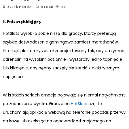
Ayush Poudel
OTHER
44
1. Puls szybkiej gry
HotSlots wyrobiło sobie niszę dla graczy, którzy preferują
szybkie doświadczenie gamingowe zamiast marathonów.
Interfejs platformy został zaprojektowany tak, aby utrzymać
adrenalin na wysokim poziomie—wystarczy jedno tapnięcie
lub kliknięcie, aby bębny zaczęły się kręcić z elektrycznym
napięciem.
W krótkich seriach emocje pojawiają się niemal natychmiast
po zobaczeniu wyniku. Gracze na
HotSlots
często
uruchamiają aplikację webową na telefonie podczas przerwy
na kawę lub czekając na odpowiedź od znajomego na