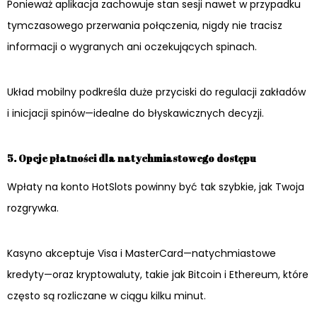
Ponieważ aplikacja zachowuje stan sesji nawet w przypadku
tymczasowego przerwania połączenia, nigdy nie tracisz
informacji o wygranych ani oczekujących spinach.
Układ mobilny podkreśla duże przyciski do regulacji zakładów
i inicjacji spinów—idealne do błyskawicznych decyzji.
5. Opcje płatności dla natychmiastowego dostępu
Wpłaty na konto HotSlots powinny być tak szybkie, jak Twoja
rozgrywka.
Kasyno akceptuje Visa i MasterCard—natychmiastowe
kredyty—oraz kryptowaluty, takie jak Bitcoin i Ethereum, które
często są rozliczane w ciągu kilku minut.