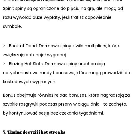
Spin”: spiny są ograniczone do pięciu na grę, ale mogą od
razu wywołać duże wypłaty, jeśli trafisz odpowiednie
symbole.
Book of Dead: Darmowe spiny z wild multipliers, które
zwiększają potencjał wygranej.
Blazing Hot Slots: Darmowe spiny uruchamiają
natychmiastowe rundy bonusowe, które mogą prowadzić do
kaskadowych wygranych.
Bonus obejmuje również reload bonuses, które nagradzają za
szybkie rozgrywki podczas przerw w ciągu dnia—to zachęta,
by kontynuować sesję bez czekania tygodniami.
7. Timing decyzji i hot streaks