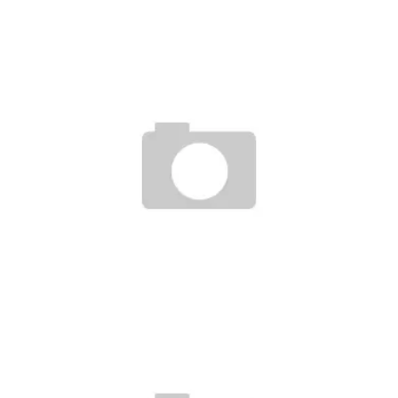
WÄHREND DIE ANFÄNGE DER GAMING-KULTUR IM PRIVATEN
RAUM STATTFANDEN, HAT SICH E-SPORTS BINNEN WENIGER
Ayush Poudel
23