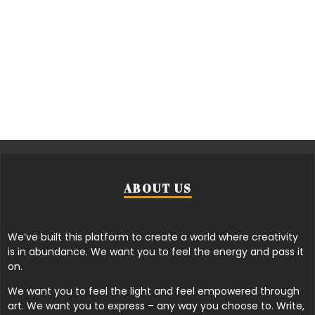
ABOUT US
We’ve built this platform to create a world where creativity
is in abundance. We want you to feel the energy and pass it
on.
We want you to feel the light and feel empowered through
art. We want you to express – any way you choose to. Write,