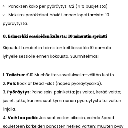
Panoksen koko per pyöräytys: €2 (4 % budjetista).
Maksimi peräkkäiset häviöt ennen lopettamista: 10
pyöräytystä.
8. Esimerkki sessioiden kulusta: 10 minuutin sprintti
Kirjaudut Lunubetiin toimiston keittiössä klo 10 aamulla
lyhyelle sessiolle ennen kokousta. Suunnitelmasi:
Talletus:
€10 MuchBetter‑sovelluksella—välitön luotto.
Peli:
Book of Dead -slot (nopea pyöräytysaika).
Pyöräytys:
Paina spin-painiketta; jos voitat, kerää voitto;
jos et, jatka, kunnes saat kymmenen pyöräytystä tai voiton
linjalla.
Vaihtaa peliä:
Jos saat voiton aikaisin, vaihda Speed
Rouletteen korkeiden panosten hetkeä varten; muuten pysy