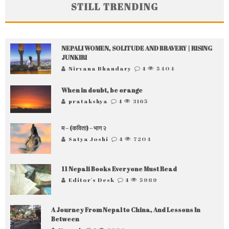
STILL TRENDING
NEPALI WOMEN, SOLITUDE AND BRAVERY | RISING
JUNKIRI
Nirvana Bhandary
4
5404
When in doubt, be orange
pratakshya
4
3165
म – (कविता) – भाग २
Satya Joshi
4
7204
11 Nepali Books Everyone Must Read
Editor's Desk
4
5989
A Journey From Nepal to China, And Lessons In
Between