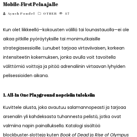
Mobile‑First Pelaajalle
Ayush Poudel
OTHER
47
Kun olet liikkeellä—kokousten välillä tai lounastauolla—ei ole
aikaa pitkille pyöräytyksille tai monimutkaisille
strategiasessioille. Lunubet tarjoaa virtaviivaisen, korkean
intensiteetin kokemuksen, jonka avulla voit tavoitella
välittömiä voittoja ja pitää adrenaliinin virtaavan lyhyiden
pelisessioiden aikana.
1. All‑In One Playground nopeisiin tuloksiin
Kuvittele alusta, joka avautuu salamannopeasti ja tarjoaa
arsenalin yli kahdeksasta tuhannesta pelistä, jotka ovat
valmiina napin painalluksella. Katalogi sisältää
blockbuster‑slotteja kuten
Book of Dead
ja
Rise of Olympus