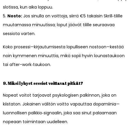
slotissa, kun aika loppuu.
Nosto:
Jos sinulla on voittoja, siirrä €5 takaisin Skrill‑tilille
muutamassa minuutissa; loput jäävät tilille seuraavaa
sessiota varten.
Koko prosessi—kirjautumisesta lopulliseen nostoon—kestää
noin kymmenen minuuttia, mikä sopii hyvin lounastaukoon
tai after-work‑taukoon.
9. Miksi lyhyet sessiot voittavat pitkät?
Nopeat voitot tarjoavat psykologisen palkinnon, joka on
kiistaton. Jokainen välitön voitto vapauttaa dopamiinia—
luonnollisen palkkio‑signaalin, joka saa sinut palaamaan
nopeaan toimintaan uudelleen.