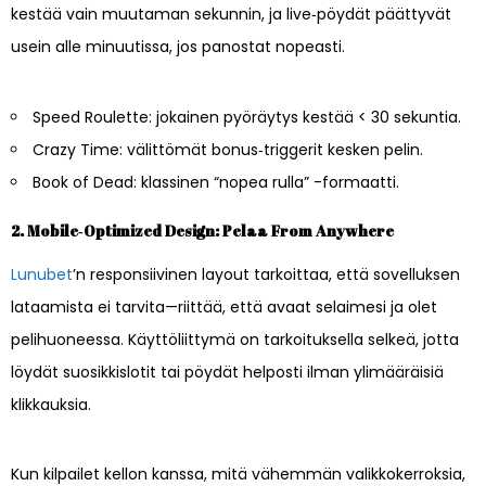
kestää vain muutaman sekunnin, ja live‑pöydät päättyvät
usein alle minuutissa, jos panostat nopeasti.
Speed Roulette: jokainen pyöräytys kestää < 30 sekuntia.
Crazy Time: välittömät bonus‑triggerit kesken pelin.
Book of Dead: klassinen “nopea rulla” -formaatti.
2. Mobile‑Optimized Design: Pelaa From Anywhere
Lunubet
’n responsiivinen layout tarkoittaa, että sovelluksen
lataamista ei tarvita—riittää, että avaat selaimesi ja olet
pelihuoneessa. Käyttöliittymä on tarkoituksella selkeä, jotta
löydät suosikkislotit tai pöydät helposti ilman ylimääräisiä
klikkauksia.
Kun kilpailet kellon kanssa, mitä vähemmän valikkokerroksia,