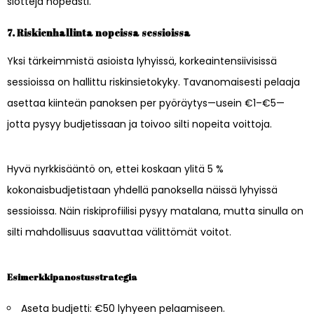
slotteja nopeasti.
7. Riskienhallinta nopeissa sessioissa
Yksi tärkeimmistä asioista lyhyissä, korkeaintensiivisissä
sessioissa on hallittu riskinsietokyky. Tavanomaisesti pelaaja
asettaa kiinteän panoksen per pyöräytys—usein €1–€5—
jotta pysyy budjetissaan ja toivoo silti nopeita voittoja.
Hyvä nyrkkisääntö on, ettei koskaan ylitä 5 %
kokonaisbudjetistaan yhdellä panoksella näissä lyhyissä
sessioissa. Näin riskiprofiilisi pysyy matalana, mutta sinulla on
silti mahdollisuus saavuttaa välittömät voitot.
Esimerkkipanostusstrategia
Aseta budjetti: €50 lyhyeen pelaamiseen.