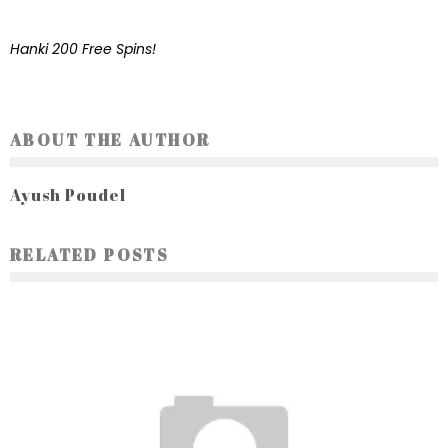
Hanki 200 Free Spins!
ABOUT THE AUTHOR
Ayush Poudel
RELATED POSTS