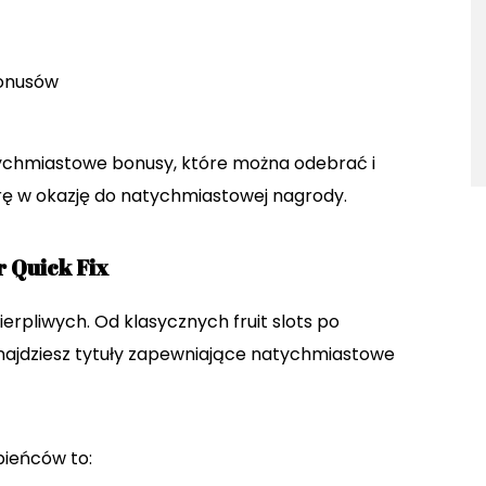
bonusów
tychmiastowe bonusy, które można odebrać i
grę w okazję do natychmiastowej nagrody.
r Quick Fix
erpliwych. Od klasycznych fruit slots po
znajdziesz tytuły zapewniające natychmiastowe
bieńców to: