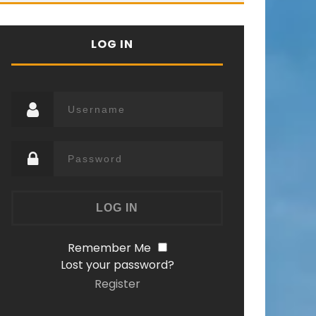
LOG IN
Remember Me
Lost your password?
Register