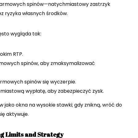
0 darmowych spinów—natychmiastowy zastrzyk
ez ryzyka własnych środków.
zęsto wygląda tak:
okim RTP.
mowych spinów, aby zmaksymalizować
armowych spinów się wyczerpie.
chmiastową wypłatę, aby zabezpieczyć zysk.
 jako okna na wysokie stawki; gdy znikną, wróć do
ię aktywuje.
ng Limits and Strategy