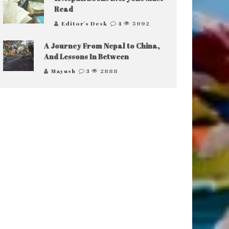
Read
Editor's Desk
4
5992
A Journey From Nepal to China,
And Lessons In Between
Mayush
3
2888