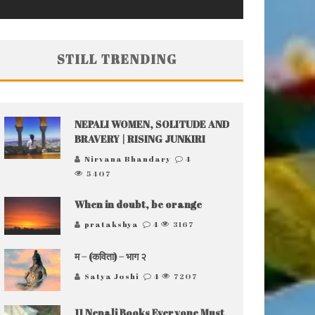
STILL TRENDING
NEPALI WOMEN, SOLITUDE AND
BRAVERY | RISING JUNKIRI
Nirvana Bhandary
4
5407
When in doubt, be orange
pratakshya
4
3167
म – (कविता) – भाग २
Satya Joshi
4
7207
11 Nepali Books Everyone Must