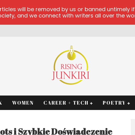
les will be removed by us or banned untimely if t
iety, and we connect with writers all over the worl
K
WOMEN
CAREER + TECH
POETRY
lots i Szybkie Doświadczenie