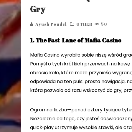
Gry
Ayush Poudel
OTHER
58
1. The Fast‑Lane of Mafia Casino
Mafia Casino wyrobiło sobie niszę wśród gra
Pomyśl o tych krótkich przerwach na kawę 
obrócić koło, które może przynieść wygraną
odpowiada na ten puls: prosta nawigacja, n
która pozwala od razu wskoczyć do gry, prz
Ogromna liczba—ponad cztery tysiące tytuł
Niezależnie od tego, czy jesteś doświadcz
quick‑play utrzymuje wysokie stawki, ale cza