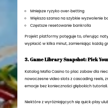
Mniejsze ryzyko over‑betting
Większa szansa na szybkie wyzwolenie 
Częstsze resetowanie bankrolla
Projekt platformy potęguje to, oferując na
wypłacić w kilka minut, zamieniając każdą 
3. Game Library Snapshot: Pick You
Katalog Mafia Casino to plac zabaw dla nieci
nowoczesne video slots z cascading reels, 
emocje bez konieczności głębokich tutoriali.
Niektóre z wyróżniających się quick‑play ulu