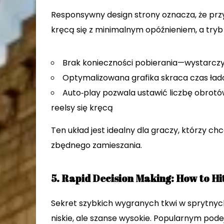
Responsywny design strony oznacza, że przy
kręcą się z minimalnym opóźnieniem, a tryb 
Brak konieczności pobierania—wystarczy
Optymalizowana grafika skraca czas ła
Auto‑play pozwala ustawić liczbę obrotó
reelsy się kręcą
Ten układ jest idealny dla graczy, którzy 
zbędnego zamieszania.
5. Rapid Decision Making: How to Hi
Sekret szybkich wygranych tkwi w sprytnyc
niskie, ale szanse wysokie. Popularnym pode