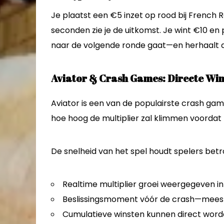
Je plaatst een €5 inzet op rood bij French Ro
seconden zie je de uitkomst. Je wint €10 en
naar de volgende ronde gaat—en herhaalt dit 
Aviator & Crash Games: Directe Win
Aviator is een van de populairste crash gam
hoe hoog de multiplier zal klimmen voordat h
De snelheid van het spel houdt spelers betr
Realtime multiplier groei weergegeven in
Beslissingsmoment vóór de crash—meest
Cumulatieve winsten kunnen direct wor