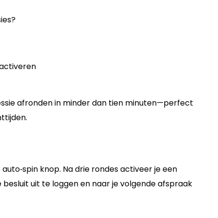
ies?
 activeren
essie afronden in minder dan tien minuten—perfect
ttijden.
auto‑spin knop. Na drie rondes activeer je een
e besluit uit te loggen en naar je volgende afspraak