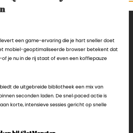
en
levert een game-ervaring die je hart sneller doet
Het mobiel-geoptimaliseerde browser betekent dat
of je nu in de rij staat of even een koffiepauze
 biedt de uitgebreide bibliotheek een mix van
 binnen seconden laden. De snel‑paced actie is
an korte, intensieve sessies gericht op snelle