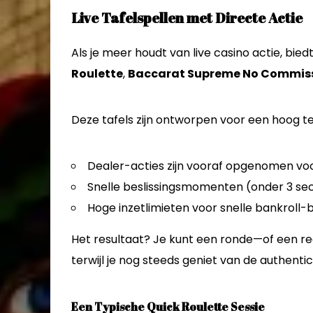
Live Tafelspellen met Directe Actie
Als je meer houdt van live casino actie, bied
Roulette
,
Baccarat Supreme No Commis
Deze tafels zijn ontworpen voor een hoog 
Dealer-acties zijn vooraf opgenomen vo
Snelle beslissingsmomenten (onder 3 se
Hoge inzetlimieten voor snelle bankroll
Het resultaat? Je kunt een ronde—of een 
terwijl je nog steeds geniet van de authentici
Een Typische Quick Roulette Sessie