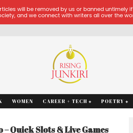
les will be removed by us or banned untimely if t
iety, and we connect with writers all over the worl
RM
K
WOMEN
CAREER + TECH
POETRY
 – Quick Slots & Live Games