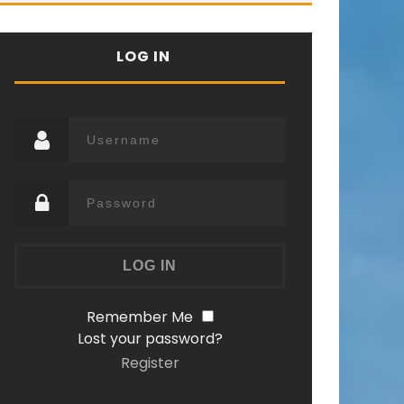
LOG IN
Remember Me
Lost your password?
Register