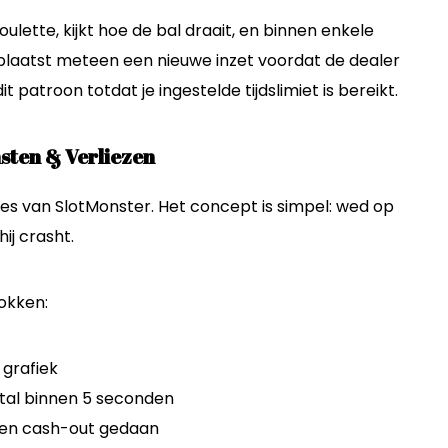
ulette, kijkt hoe de bal draait, en binnen enkele
 plaatst meteen een nieuwe inzet voordat de dealer
patroon totdat je ingestelde tijdslimiet is bereikt.
sten & Verliezen
es van SlotMonster. Het concept is simpel: wed op
ij crasht.
okken:
 grafiek
al binnen 5 seconden
den cash-out gedaan