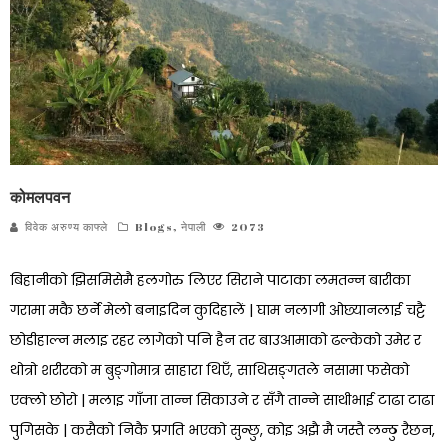
कोमलपवन
विवेक अरुण्य काफ्ले
Blogs
,
नेपाली
2073
बिहानीको झिसमिसेमै हलगोरु लिएर सिराने पाटाका लमतन्न बारीका
गरामा मकै छर्ने मेलो बनाइदिन कुदिहालें | घाम नलागी ओछ्यानलाई चट्टै
छोडीहाल्न मलाइ रहर लागेको पनि हैन तर बाउआमाको ढल्केको उमेर र
थोत्रो शरीरको म बुङ्गोमात्र साहारा थिएँ, साथिसङ्गतले नसामा फसेको
एक्लो छोरो | मलाइ गाँजा तान्न सिकाउने र सँगै तान्ने साथीभाई टाढा टाढा
पुगिसके | कसैको निकै प्रगति भएको सुन्छु, कोइ अझै मै जस्तै लन्ठु रैछन,