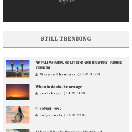
Register
STILL TRENDING
NEPALI WOMEN, SOLITUDE AND BRAVERY | RISING
JUNKIRI
Nirvana Bhandary
4
5405
When in doubt, be orange
pratakshya
4
3165
म – (कविता) – भाग २
Satya Joshi
4
7205
11 Nepali Books Everyone Must Read