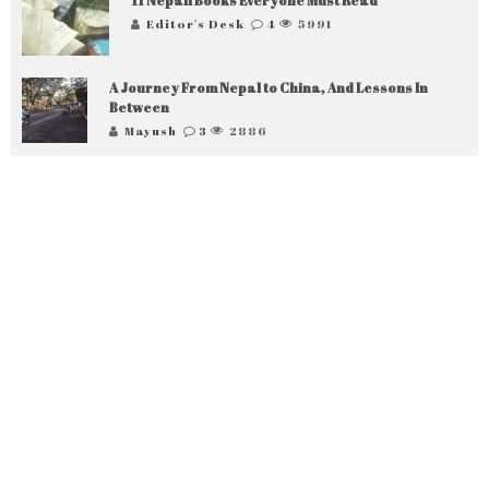
Editor's Desk
4
5991
A Journey From Nepal to China, And Lessons In
Between
Mayush
3
2886