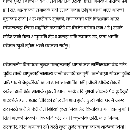
धोका हुन्छ | बाँकी जीवन मसँग बिताउने उसको इच्क्षा भनेकै मप्रतिको प्रेम
हो | तर, अझकल्टो समाजले गर्दा उसले मलाइ छोड्न बाध्य भएर आफ्नो
बुढालाइ रोजी | अरु कसैबाट सुनेको, कोमलको पति विदेशबाट आएर
कोमललाइ लिएर बार्हबिसे बजारतिरै घर किनेर बसेका छन् अरे | उसले
छोडेर जाने बेला आफुपनि रोइ र मलाइ पनि रुवाएर गइ, जता भएनि
कोमल खुशी रहोस भन्ने कामना गर्दछु |
कोमलसँग बिताएका सुन्दर पलहरुलाई आफ्नै मन मस्तिस्कमा कैद गरेर
चुरोट तान्दै आफुलाई सामान्य जस्तै बनाउदै घर पुगेँ | खसीबाख्रा गोठमा हुलेर
चाढै पाक्ने बेलुकीको खाना खान भान्सातिर पसेँ | चोलो खोलेर तेस्को
ठाउँमा सारी बेरेर आमाले तुरुन्तै खाना पस्केर दिनुभयो भोकले पेट कुइँकुइँ
भएकोले हतार हतार सिबिको झोलसँग भात मुसेर ठुलो गाँस हाल्नै लाग्दा
सदाजस्तै आमैले फेरी मेरो बिहेको कुरा निकालेर किचकिच गर्न थाल्नु भो |
तितो भएको पेटको भोक पनि टरेर गयो | “कुलकि छोरी, जात मिल्ने,
संस्कारि, दरि” आमाको सधै यस्तै कुरा सुनेर वाक्क लाग्न थालेको थियो |