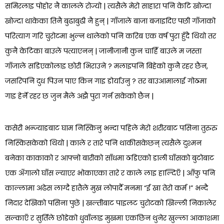
समिरलाइ पोहोर नै कालले रोज्यो | त्यसैले मेरो साहारा पनि केटि खोज्दा
खोज्दा थाकेका तिनै बुढाबुढी नै हुन् | गाँजाले बाजा बजाइदिए पछी गाँजाको
परित्याग गरि चुरोटमा भुल्न थालेको पनि करिब एक वर्ष पुरा हुँदै थियो तर
कुनै केटिका बाउले पत्याएनन् | जानीजानी कुन चाहिँ बाउले म जस्ता
गाँजाले सडिएकोलाइ छोरी भिराउने ? मलाइपनि बिहेको कुनै रहर छैन,
जसरिपनि दुध पिउन पाए किन गाइ डोर्याउनु ? तर बाउआमालाई गोठमा
गाइ हेर्ने रहर छ जुन मैले अझै पुरा गर्न सकेको छैन |
कसेरी भन्ज्याङबाट घाम निस्किनु भन्दा पहिले मेरो शरीरबाट पसिना तुरुरु
निस्किसकेको थियो | काले र तारे पनि थाकीसकेछन् त्यसैले दुश्मन
बनेका काकाको र आफ्नो बारीको साँधमा ठडिएको डाली घाँसको बुटोबाट
एक अँगालो घाँस ल्याएर भोकाएका तारे र काले लाइ हाल्दिएँ | आँफु पनि
काल्लामा अढेस लाग्दै हातैले मुख लोपार्दै मनमा “ई खा तेरो कर्म !” भन्दै
निदार देखिको पसिना पुछें | खल्तीबाट पाइलट चुरोटको खिल्ली निकालेर
सल्काएँ र सुर्तिले छोडेको धुवाँलाइ मुखमा एकछिन थुनेर खुल्ला आकाशमा