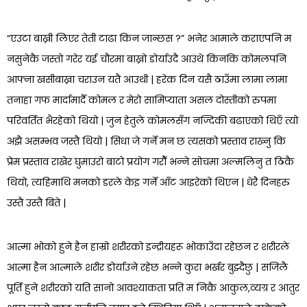
“एउटा बाख्री लिएर तेती टाढा किन जान्छस ?” भनेर आमाले कराएपनि म
नसुनेकै जस्तो गरेर यई चौरमा बाख्रो डोर्याउदै आउंथे किनकि कोमलपनि
आफ्ना खसीबाख्रा चराउन यतै आउथी | हरेक दिन यसै ठाउँमा लामा लामा
तनाहा गफ मार्दामार्दै कोमल र मेरो सामिप्याता असल दोस्तीको रुपमा
परिवर्तित भैरहेको थियो | जुन हेतुले कोमलसँग नज्दिकी बढाएको थिएँ त्यो
अझै असम्भव जस्तै थियो | सिधा जे गर्ने मन छ त्यसको प्रस्ताव राख्नु कि
प्रेम प्रस्ताव राखेर घुमाउरो बाटो प्रयोग गरौँ भन्ने सोचमा अल्मलिनु त ठिकै
थियो, त्यहिमाथि मनको डरले केइ गर्ने आँट आइरेको थिएन | धेरै दिनहरु
उस्तै उस्तै बिते |
आत्मा भोको हुने हैन हाम्रो शरीरको इन्द्रीयहरू भोकाउँदा रहेछन र शरीरले
आत्मा हैन आत्माले शरीर डोर्याउने रहेछ भन्ने कुरा भर्खर बुझ्दैछु | सजिलै
पूर्ति हुने शरीरको यति सानो आवश्याकता प्रति म निकै आकुल,व्यग्र र आतुर