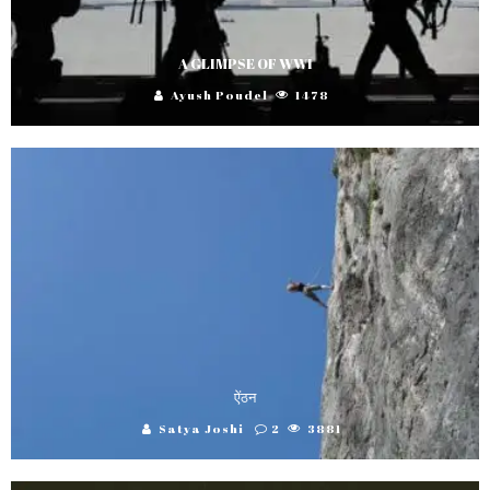
A GLIMPSE OF WWI
Ayush Poudel
1478
ऐंठन
Satya Joshi
2
3881