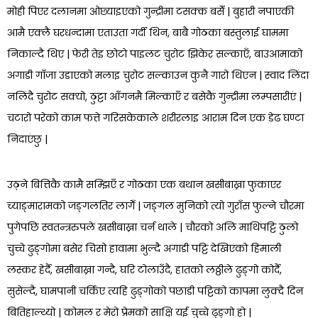
मोही पिएर दलानमा ओछ्याइएको गुन्द्रीमा टसक्क बसेँ | बुहारी नपाएकी
आमै एक्लै घरधन्दामा एताउता गर्दी थिन, बाबै गोठका बस्तुलाई घाममा
निकाल्दै थिए | फेरी तेइ छोटो पाइलट चुरोट झिकेर सल्काएँ, बाउआमाको
अगाडी गाँजा उडाएको मलाइ चुरोट सल्काउन कुनै गारो थिएन | स्वाद लिंदा
नलिंदै चुरोट सक्यो, ठुट्टा आँगनमै मिल्काएँ र बसेकै गुन्द्रीमा लम्पसारीएं |
चटारो परेको काम फत्ते गरिसकेकाले शरीरलाइ आराम दिन एक डेढ घण्टा
निदाएंछु |
उठ्ने बित्तिकै कामै सम्झिएँ र गोठका एक बथान खसीबाख्रा फुकाएर
च्याङ्मारामको जङ्गलतिर लागेँ | जङ्गल मुनिको त्यो गुराँस फुल्ने चौरमा
पुगेपछि स्वतन्त्ररुपले खसीबाख्रा चर्न थाले | चौरको अलि माथिपट्टि ठुलो
चुच्चे ढुङ्गोमा बसेर चिसो हावामा भुल्दै अगाडी पट्टि देखिएको हिमाली
लस्कर हेर्दै, खसीबाख्रा गन्दै, घरि टोलाउँदै, हातको लठ्ठीले ढुङ्गो कोर्दै,
सुसेल्दै, घामपानी चर्किए त्यहि ढुङ्गोको पछाडी पट्टिको कापमा लुक्दै दिन
बितिहाल्थ्यो | कोमल र मेरो प्रेमको साक्षि यई चुच्चे ढुङ्गो हो |