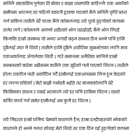
सजिलै सहवासिन पुगेका ति बोका र बाख्रा त्यसपछि कहिल्लै एक अर्काको
समीपमा आएनन् तर पहिलो स्वादनै ट्वाक्क पाएको मैले सजिलै तृप्ति प्राप्त
गर्न सकिन त्यसैले धेरै पटक मैले कोमललाइ त्यो चुच्चे ढुङ्गोको कापमा
तानेर लगें | कोमलले आफ्नो शरीरको भोग चढाईरही, मैले भोग लिरहें
किनकि हाम्रो सम्बन्ध यो भन्दा अगाडी बढ्न सम्भव छैन भन्ने पनि हामि
दुबैलाई ज्ञात नै थियो | त्यसैले हामि दुबैले शारीरिक सुखभोगका लागि मात्र
एकअर्कालाइ अँगालेका थियौं | गाउँ समाजमा अनैतिक मानिने हाम्रो
सम्बन्धको बारेमा अझैसम्म कसैले एक सुइँको पत्तो पाएको थिएन | त्यसैले
होला एकदिन पछी अर्कोदिन गर्दै हामीलाई एकआपसमा लिन हुन केइको
डर लाग्न छोडेको | मेरो बाख्री गर्भवती भईछे तर मानवकोलागि धेरै
किसिमका साधन र दबाई भएकाले त्यो डर पनि हामिमा थिएन | यस्तो
बर्जित कार्य गर्न समेत हामीलाई अब कुनै डर थिएन |
त्यो निडरता हाम्रो घनिष्ट प्रेमको कारणले हैन, हाम्रा इन्द्रीयहरूको भोकको
कारणले हो भन्ने गलत सोचाइ मेरो थियो तर एक दिन यई ढुङ्गोको कापमा