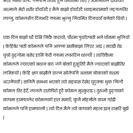
भएर जस्तो कष्ट गर्नपनि तयार हुने स्थितिमा थिएँ | अज्ञानताले ढाकेको
आत्माले मेरो शरीर डोर्याउदै र मैले बाख्रो डोर्याउदै च्याङ्मारामको जङ्गलतिर
लाग्नु, कोमलसँग दिनभरि गफमा भुल्नु नियमित दिनचर्या बनेको थियो |
एक दिन बाख्रो घरै देखि निकै करायो, चौरमा पुर्याएपछी भने घाँसमा भुलियो
| केहिबेर पछी कोमलले पनि आफ्ना खसीबाख्रा लिएर आइ | सदाझै तेइ
चुच्चे ढुङ्गोमा बसेर हामि फेरी गफमा लठारिन थाल्यौं | त्यत्तिकैमा
कोमलले ल्याएको बथान बाट जंगे बोको हुत्हुतिदै मैले ल्याएको बाख्रीतिर
लम्कियो | केहि क्षण बाख्रीले छल्न खोजेपनि अन्तमा बोकाको वशमा
आउनैपर्यो | सजिलै सम्भव भएको त्यो सहवास देखेर घुटुक्क थुक निल्दै
कोमल तिर हेरेँ, लाजले रातोपिरो हुदै कोमल मुश्कुराइ | तुरुन्तै ढुङ्गाको
कापमा हामफालेर कोमलको हात समाएँ, कुनै मोहनीले काम गरेझै
कोमलले पनि हामफाली | त्यो दिन मैले त्यो कापको महत्व झन् राम्ररि बुझें
|