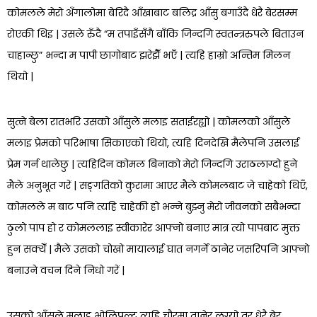
कोमलले मेरो अँगालोमा बेरिदै आँखाबाट बलिद्र आँसु बगाउँदै धेरै बेरसम्म
रोएकी थिइ | उसले रुँदै “म तपाइँसँगै बाँकि जिन्दगि स्वतन्त्ररुपले बिताउन
चाहान्छु” भन्दा म पापी छागोबाट झरेझैँ भएँ | त्यहि हाम्रो अन्तिम मिलन
थियो |
सुत्ने बेला रातभरि उसको आँसुले मलाइ सताईरह्यो | कोमलको आँसुले
मलाइ प्रेमको परिभाषा सिकाएको थियो, त्यहि दिनदेखि मैलेपनि उसलाई
प्रेम गर्न थालेछु | त्यहिदिन कोमल बिनाको मेरो जिन्दगि उराठलाग्दो हुने
मैले अनुभूत गरें | सङ्गतिको कुरामा आएर मैले कोमलबाट जे चाहेको थिएँ,
कोमलले म बाट पनि त्यहि चाहेकी हो भन्ने बुझ्नु मेरो जीवनको सबैभन्दा
ठुलो पाप हो र कोमललाइ स्वीकारेर आफ्नो बनाए मात्र त्यो पापबाट मुक्त
हुन सक्थेँ | मैले उसको चोखो मायालाई घात नगर्ने ठानेर जसरिपनि आफ्नो
बनाउने वचन दिने निधो गरें |
उसको आँसुले मलाइ भोलिपल्ट त्यहि चौरमा तानेर लग्यो तर धेरै बेर