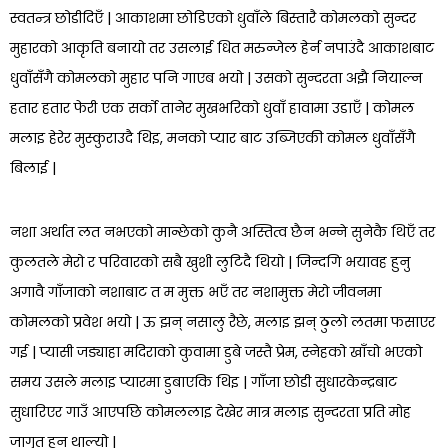
स्वतन्त्र छोडीदिएँ | आकाशमा छोडिएको धुवाँले बिस्तारै कोमलको सुन्दर
मुहारको आकृति बनायो तर उसलाई धित मरुन्जेल हेर्न नपाउंदै आकाशबाट
धुवाँसँगै कोमलको मुहार पनि गाएब भयो | उसको सुन्दरता अझै नियाल्न
हतार हतार फेरी एक सर्को तानेर मुखभरिको धुवाँ हावामा उडाएँ | कोमल
मलाइ हेरेर मुस्कुराउदै थिइ, मनको प्यार बाट उब्जिएकी कोमल धुवाँसँगै
बिलाई |
नशा अर्थात लत नभएको मान्छेको कुनै अस्तित्व छैन भन्ने सुनेकै थिएँ तर
कुलतले मेरो र परिवारको सबै खुशी लुटिदै थियो | जिन्दगि भयावह हुनु
अगावै गाँजाको नशाबाट त म मुक्त भएँ तर नशामुक्त मेरो जीवनमा
कोमलको प्रवेश भयो | ऊ झन् नसालु रैछे, मलाइ झन् ठुलो लतमा फसाएर
गई | प्यासी जड्याहा मदिराको कुवामा डुबे जस्तै प्रेम, स्नेहको खाँचो भएको
समय उसले मलाइ प्यारमा डुबाएकि थिइ | गाँजा छोडी सुधारकेन्द्रबाट
सुधारिएर गाउँ आएपछि कोमललाइ देखेर मात्र मलाइ सुन्दरता प्रति मोह
जागृत हुन थाल्यो |