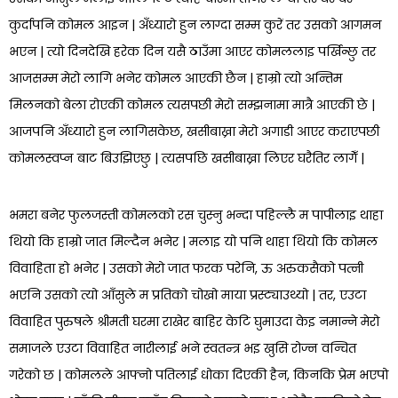
कुर्दापनि कोमल आइन | अँध्यारो हुन लाग्दा सम्म कुरें तर उसको आगमन
भएन | त्यो दिनदेखि हरेक दिन यसै ठाउँमा आएर कोमललाइ पर्खिन्छु तर
आजसम्म मेरो लागि भनेर कोमल आएकी छैन | हाम्रो त्यो अन्तिम
मिलनको बेला रोएकी कोमल त्यसपछी मेरो सम्झनामा मात्रै आएकी छे |
आजपनि अँध्यारो हुन लागिसकेछ, खसीबाख्रा मेरो अगाडी आएर कराएपछी
कोमलस्वप्न बाट बिउझिएछु | त्यसपछि खसीबाख्रा लिएर घरैतिर लागेँ |
भमरा बनेर फुलजस्ती कोमलको रस चुस्नु भन्दा पहिल्लै म पापीलाइ थाहा
थियो कि हाम्रो जात मिल्दैन भनेर | मलाइ यो पनि थाहा थियो कि कोमल
विवाहिता हो भनेर | उसको मेरो जात फरक परेनि, ऊ अरुकसैको पत्नी
भएनि उसको त्यो आँसुले म प्रतिको चोखो माया प्रस्ट्याउथ्यो | तर, एउटा
विवाहित पुरुषले श्रीमती घरमा राखेर बाहिर केटि घुमाउदा केइ नमान्ने मेरो
समाजले एउटा विवाहित नारीलाई भने स्वतन्त्र भइ खुसि रोज्न वन्चित
गरेको छ | कोमलले आफ्नो पतिलाई धोका दिएकी हैन, किनकि प्रेम भएपो