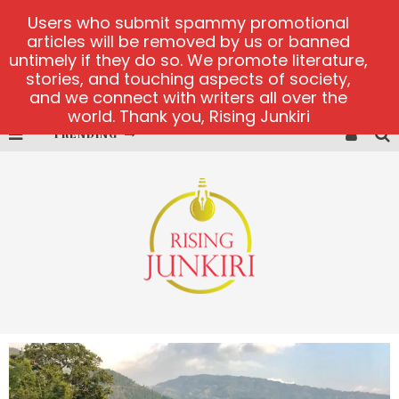
Users who submit spammy promotional
articles will be removed by us or banned
untimely if they do so. We promote literature,
stories, and touching aspects of society,
and we connect with writers all over the
world. Thank you, Rising Junkiri
TRENDING
Book of Crown demo games
Lucky Honey
Welvura.gg official site
casino ontario net
Dead or Alive 2 NetEnt casino
Brangologin platform