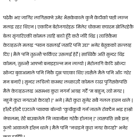
पढेकै भए जागिर लागिसक्ने उमेर भैसकेकाले कुनै केटीको पछी लाग्न
मलाइ रहर थिएन | एकदिन बेरोजगारेहरु मिलेर चोकमा क्यारम खेलिरहेकै
बेला सृंगारिएकी कोमल त्यहि बाटो हुँदै कतै जाँदै थिइ | त्यत्तिकैमा
केटाहरुले मलाइ “पवन यसलाई जसरि पनि उडा” भनेर बेतुकको सल्लाह
दिए | मैले पनि तुरुन्तै फर्किएर उसलाई हेरेँ | साच्चिकै अति सुन्दर थिइ
कोमल, तुरुन्तै आफ्नो बनाइहाल्न मन लाग्यो | मेरोलागि केटि खोज्दा
खोज्दा बुवाआमाले पनि निकै दुख पाएका थिए त्यसैले मैले पनि आँट गरेर
मन बनाएँ | सुन्दर लचिलो कम्मर लच्काउदै कोमल टाढा पुगिसकेपछि
मैले केटाहरुलाइ असम्भव कुरा नगर्न आग्रह गर्दै “म बाहुन, त्यो मगर |
नहुने कुरा नगराओ केटाहो |” भनें | मेरो कुरा सुनेर सबै गलल हास्न थाले |
हाँस्दै हाँस्दै एउटाले प्वाक्क बोल्यो “कुचीकुची गर्न जातले रोक्दैन भाइ हाम्रो
नेपालमा, तेरै बाउबाजेले नि जवानीमा गरेकै होलान् |” त्यसपछि सबै झन्
ठुलो आवाजले हाँस्न थाले | मैले पनि “नचाइने कुरा नगर केटाहो” भनेर