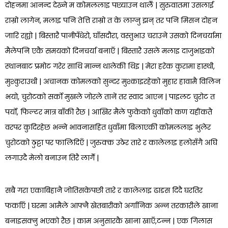
दोहनमा आनन्द देख्ने म कोमललाइ पछ्याउन थालेँ | सुरुवातमा उसलाई
राम्रो लागेन, मलाइ पनि तेत्ति राम्रो त के लाग्नु झन् तर पनि मिसन दोहन
जारि रह्यो | बिस्तारै पानीपँधेरो, घाँसदौरा, वस्तुभाउ चराउने उसको दिनचर्यामा
मैलेपनि एकै समयको दिनचर्या बनाएँ | बिस्तारै उसले मलाइ दाजुभाइको
स्थानबाट प्रमोट गरेर साथि मान्न थालेकी थिइ | मेरा हरेक कुरामा हास्थी,
मुश्कुराउथी | अचानक कोमलको सुन्दर मुश्काइरहेको मुहार हावामै विलिन
भयो, चुरोटको सर्को मुखले जोरले तानें तर स्वाद आएन | पाइलट चुरोट त
पर्यो, फिल्टर मात्र बाँकी रैछ | आखिर मैले फुकेको धुवाँको कण यहींकतै
वरपर कुदिरहेछ भन्ने भावनासहित धुवाँमा बिलाएकी कोमललाइ भुलेर
चुरोटको ठुट्टा पर फालिदिएँ | जुरुक्क उठेर तारे र कालेलाइ हलोसँगै अघि
लगाउदै मेलो बनाउन तिरै लागेँ |
सबै गरा एकाबिहानै जोतिसकेपछी तारे र कालेलाइ ढाडस दिदै घरतिर
फर्काएँ | घरमा आमैले आफ्नै खेतबारीको अर्गानिक अन्न तरकारीले खाना
बनाइसक्नु भएको रैछ | काम अनुसारकै खाना खाएँ,टन्न | एक गिलास