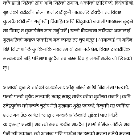
कठै हाम्रो गिरेको सोच अनि गिरेको समाज, अर्काको छोरिचेली, दिदीबहिनी,
बुहारीको शरीरसँग खेल्न हामीलाई कुनै जातधर्मले रोक्दैन तर विवाह
कुलकै छोरी सँग गर्नुपर्ने | विवाहित अनि विदुवाको जवानी पाएसम्म लुट्ने
तर विवाह त कुमारीसँग मात्र गर्नु पर्ने | यस्तो विडम्बना सम्झिदा आमालाई
मुखभरिको जवाफ फर्काउन मन लाग्छ तर चुप बस्छु | आमालाई “म गर्दिन
बिहे सिए” भन्दिन्छु किनकि जबसम्म यो समाजले प्रेम, विवाह र शारीरिक
सम्बन्धको सहि परिभाषा बुझ्दैन तब सम्म विवाह नगर्ने अठोट जो लिएको
छु |
आमाको कुराले तातेको टाउकोलाइ आँसु सोस्ने साथि सिरानीमा पल्टाएँ,
पल्टी पल्टी चुरोट सल्काएँ, स्वाट्ट स्वाट्ट तानेर कोठा धुवाँमय बनाएँ | कति
स्नेहपुर्वक कोमलले चुरोट मेरो मुखबाट थुतेर फाल्थी, बेलुकी घर फर्किदा
शरीर गनाउँछ ठानेर | “सासु र नन्दले अलिकति सुइँको पाए जिउदै
काट्छन्” भन्थी | अब त्यो समय फर्केर आउदैन | हाम्रो प्रेमिल जोडीले अब
फेरी त्यो एकान्त, त्यो आनन्द पनि पाउदैन तर उसको मनमा र मेरो मनमा