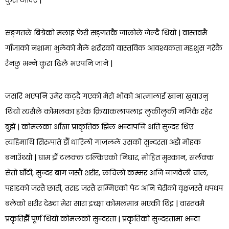
कुरा टार्दिएँ |
सङ्गतले बिग्रेको मलाइ फेरी सङ्गतकै जालोले जेल्दै थियो | वास्तवमै
गाँजाको नशामा भुलेको मैले शरीरको वास्तविक आवश्यकता महशुस गरेकै
रैनछु भन्ने कुरा ढिलै भएपनि जानें |
जसरि भएपनि उमेर कट्दै गएको मेरो भोको आत्मालाई खाना खुवाउनु
थियो त्यसैले कोमलका हरेक क्रियाकलापलाइ लुकीलुकी नजिकै रहेर
बुझें | कोमलका आँखा प्राकृतिक झिल भन्दापनि अति सुन्दर थिए
त्यहिमाथि सिरुपाते झैँ धारिलो गाजलले उसको सुन्दरता अझै मोहक
बनाउँथ्यो | घाम झैँ टलक्क टल्किएको निधार, मोहित मुश्कान, सर्लक्क
सेतो घाँटी, सुन्दर बाग जस्तै शरीर, लचिलो कम्मर अनि नागवेली चाल,
पहाडको जस्तै छाती, तराइ जस्तै सम्मिएको पेट अनि चेरीको वृक्षजस्तै धपधप
बलेको शरीर देख्दा मेरा सारा इच्क्षा कोमलमात्र भएकी थिइ | वास्तवमै
प्रकृतिझैँ पूर्ण थियो कोमलको सुन्दरता | प्रकृतिको सुन्दरतामा भन्दा