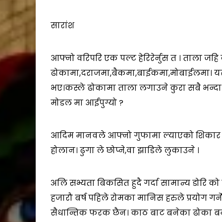
सारांश
आफ्नो वरिपरि एक पल्ट हेरिरेर्नुस त । ताला जहि 
ढोकामा,दराजमा,बैकमा,बाईकमा,मोबाईलमा। यसरि
भए।कस्ले ढोकामा ताला लगाउने कुरा सबै भन्
मोडल मा आईपुग्यो ?
आदिम मानवले आफ्नो गुफामा ल्याएको शिकार को स
होलान। ढुगा ले छोप्ने,वा झाडिले लुकाउने ।
अलि सभ्यता बिकसित हुदै गर्दा सामान्य डोरि को
हजारौ बर्ष पहिले रोमका मानिस हरुले प्रयोग गर्न
सैधान्तिक फरक छैन। काठ बाट बनेका ढोका बन्