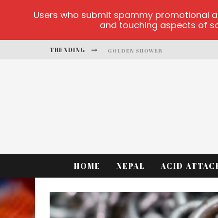
Users who submit spammy promotional artic
and touching aspects of soc
TRENDING
GOLDEN SHOWER
DIAMOND SUPERNOVA 20 PLATFO
BETMASTER-MX SPORTS BETTING
LIGHTNING SICBO
TEST
CASINO ONTARIO NET
HOME
NEPAL
ACID ATTAC