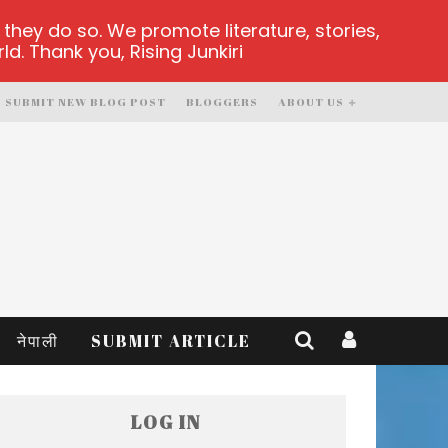
hey do so. We promote literature, stories,
d. Thank you, Rising Junkiri
SUBMIT NEW BLOG POST
BLOGGERS
ABOUT US
नेपाली
SUBMIT ARTICLE
LOG IN