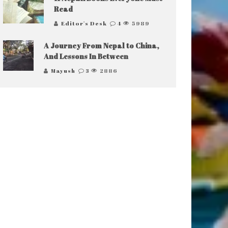
Read
Editor's Desk
4
5989
A Journey From Nepal to China,
And Lessons In Between
Mayush
3
2886