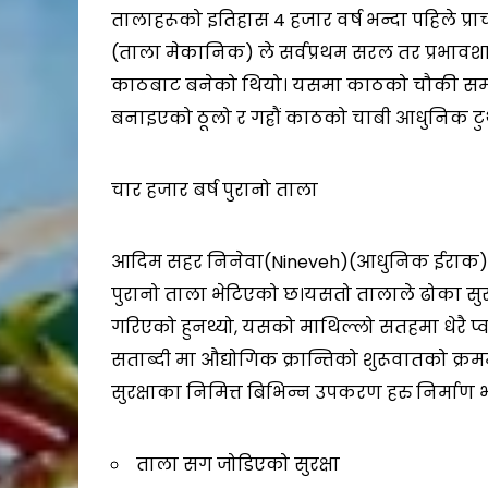
तालाहरूको इतिहास 4 हजार वर्ष भन्दा पहिले प्र
(ताला मेकानिक) ले सर्वप्रथम सरल तर प्रभावशाल
काठबाट बनेको थियो। यसमा काठको चौकी समाव
बनाइएको ठूलो र गह्रौं काठको चाबी आधुनिक टु
चार हजार बर्ष पुरानो ताला
आदिम सहर निनेवा(Nineveh)(आधुनिक ईराक) भन्
पुरानो ताला भेटिएको छ।यसतो तालाले ढोका सुरक
गरिएको हुनथ्यो, यसको माथिल्लो सतहमा धेरै प्
सताब्दी मा औद्योगिक क्रान्तिको शुरूवातको क्र
सुरक्षाका निमित्त बिभिन्न उपकरण हरु निर्माण
ताला सग जोडिएको सुरक्षा