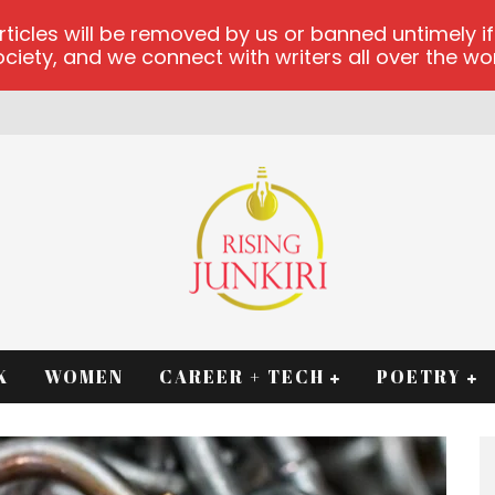
les will be removed by us or banned untimely if t
iety, and we connect with writers all over the worl
RM
K
WOMEN
CAREER + TECH
POETRY