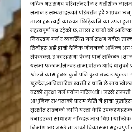
जटिल भए,समय परिबर्तनशील र गतीशील छ।समय
समाज र सभ्यताहरूको परिबर्तन हुंदै आएका छन् ।
ताला हरु त्यही काठका छिढ्किनि का उपज हुन।
महत्त्वपूर्ण पक्ष रहेको छ, ताला र चाबी को आविष्का
नियन्त्रण गर्न र व्यवस्थित गर्न सक्षम गर्दछ। ता
तिनीहरू अझै हाम्रो दैनिक जीवनको अभिन्न अग ब
सेफबक्स, र कारहरूमा फेला पार्न सकिन्छ । ताला 
यसमा फलाम,सिल्वर,तामा,पीतल आदि धातुको प्र
खोल्ने काम हुन्छ। कुनै पनि कुरा बन्द र खुल्ला
खुल्दैन,आधिकारिक ब्यक्ती र चाबि ले मात्र खोल
घरको सुरक्षा गर्न प्रयोग गरिनथ्यो । जस्ले सम्पती
आधुनिक सभ्यताको प्रारम्भदेखि नै हाम्रा पुर्खाह
सुरक्षीत राख्नको लागि यस्ता केहि उपकरणहरुको
बनाइएका साधारण गाँठहरू मात्र थिए । यान्त्रि
निर्माण भए जस्ले तालाको बिकासमा महत्वपुर्ण