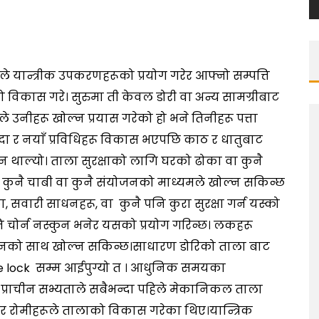
रूले यान्त्रीक उपकरणहरूको प्रयोग गरेर आफ्नो सम्पत्ति
 विकास गरे। सुरुमा ती केवल डोरी वा अन्य सामग्रीबाट
 उनीहरू खोल्न प्रयास गरेको हो भने तिनीहरू पत्ता
ाँदा र नयाँ प्रविधिहरू विकास भएपछि काठ र धातुबाट
ीन थाल्यो। ताला सुरक्षाको लागि घरको ढोका वा कुनै
यो कुनै चाबी वा कुनै संयोजनको माध्यमले खोल्न सकिन्छ
सवारी साधनहरू, वा कुनै पनि कुरा सुरक्षा गर्न यस्को
 पनि चोर्न नस्कुन भनेर यसको प्रयोग गरिन्छ। लकहरू
जनको साथ खोल्न सकिन्छ।साधारण डोरिको ताला बाट
ice lock सम्म आईपुग्यो त । आधुनिक समयका
्राचीन सभ्यताले सबैभन्दा पहिले मेकानिकल ताला
्रीक र रोमीहरूले तालाको विकास गरेका थिए।यान्त्रिक