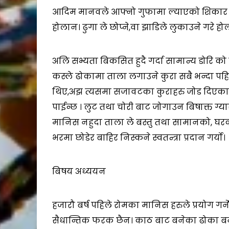
आदिम मानवले आफ्नो गुफामा ल्याएको शिकार को स
होलान। ढुगा ले छोप्ने,वा झाडिले लुकाउने गरे हो
अलि सभ्यता बिकसित हुदै गर्दा सामान्य डोरि को
कस्ले ढोकामा ताला लगाउने कुरा सबै भन्दा पहिला
थिए,अझ त्यसमा सजावटका कुराहरु जोड दिएका
पाईन्छ । लुट तथा चोरी बाट जोगाउन बिषाक्त ग्य
मानिस नहुदा ताला ले बस्तु तथा सामानको, घरको 
भरमा छोडेर बाहिर निस्कने स्वतन्त्रा प्रदान गर्यो।
बिषय अध्ययन
हजारौ बर्ष पहिले रोमका मानिस हरुले प्रयोग गर्न
सैधान्तिक फरक छैन। काठ बाट बनेका ढोका बन्