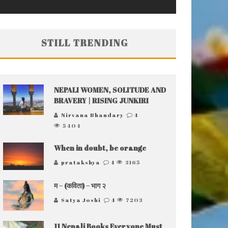
STILL TRENDING
NEPALI WOMEN, SOLITUDE AND
BRAVERY | RISING JUNKIRI
Nirvana Bhandary
4
5404
When in doubt, be orange
pratakshya
4
3165
म – (कविता) – भाग २
Satya Joshi
4
7203
11 Nepali Books Everyone Must