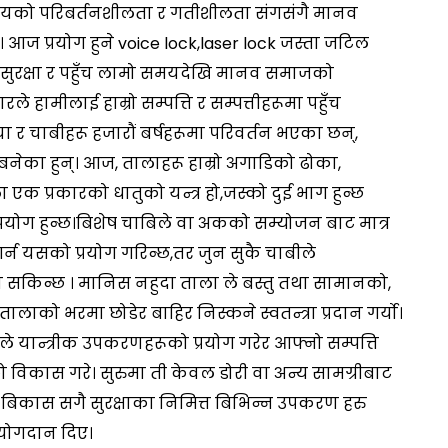
को परिबर्तनशीलता र गतीशीलता संगसंगै मानव
 आज प्रयोग हुने voice lock,laser lock जस्ता जटिल
 सुरक्षा र पहुँच लामो समयदेखि मानव समाजको
रले हामीलाई हाम्रो सम्पत्ति र सम्पत्तीहरूमा पहुँच
ल्चा र चाबीहरू हजारौं बर्षहरूमा परिवर्तन भएका छन्,
नेका हुन्। आज, तालाहरू हाम्रो अगाडिको ढोका,
एक प्रकारको धातुको यन्त्र हो,जस्को दुई भाग हुन्छ
योग हुन्छ।बिशेष चाबिले वा अकको सम्योजन बाट मात्र
 गर्न यसको प्रयोग गरिन्छ,तर जुन सुकै चाबीले
्न सकिन्छ । मानिस नहुदा ताला ले बस्तु तथा सामानको,
 तालाको भरमा छोडेर बाहिर निस्कने स्वतन्त्रा प्रदान गर्यो।
रूले यान्त्रीक उपकरणहरूको प्रयोग गरेर आफ्नो सम्पत्ति
 विकास गरे। सुरुमा ती केवल डोरी वा अन्य सामग्रीबाट
क बिकास सगै सुरक्षाका निमित्त बिभिन्न उपकरण हरु
 योगदान दिए।