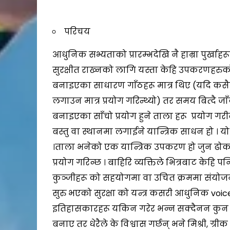
परिचय
आधुनिक सभ्यताको प्रारम्भदेखि नै हाम्रा पुर्खाह
सुरक्षीत राख्नको लागि यस्ता केहि उपकरणहरुको
बनाइएका साधारण गाँठहरू मात्र थिए (यदि कसैले
लगाउन मात्र प्रयोग गरिन्थ्यो) तर समय बित्दै ज
बनाइएका साँचो प्रयोग हुने ताला हरू प्रयोग गर
बस्तु वा स्थानमा लगाईने यान्त्रिक साधन हो । 
।ताला भनेको एक यान्त्रिक उपकरण हो जुन ढोका, 
प्रयोग गरिन्छ । बाहिरि व्यक्तिले भित्रबाट केहि
कुञ्जीहरू को सहयोगमा वा उचित क्रममा संयो
सुरु भएको सुरक्षा को यन्त्र कसरी आधुनिक vo
इतिहासकारहरू यकिन गरेर भन्न सक्दैनन कुन प
बनाए तर धेरैले के विश्वास गर्छन् भने मिश्री, ग