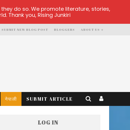
hey do so. We promote literature, stories,
d. Thank you, Rising Junkiri
SUBMIT NEW BLOG POST
BLOGGERS
ABOUT US
नेपाली
SUBMIT ARTICLE
LOG IN