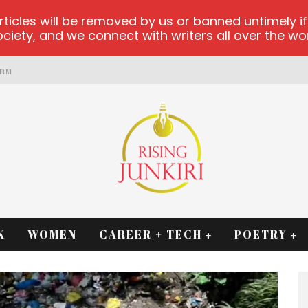
les will be removed by us or banned untimely if t
iety, and we connect with writers all over the worl
ORM
K
WOMEN
CAREER + TECH
POETRY