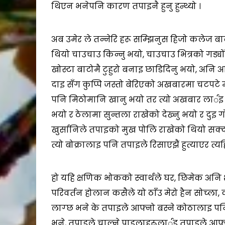
थिएन भनेपनि कारण तपाइनै हुनु हुन्थ्यो ।
अब उमेर ले तन्नेरि हरू सम्झिनुस हिजो कलेज बाट आँउ
थियो चाउचाउ किन्नु भयो, चाउचाउ भित्रको गड्यो
खोस्टा बाटोमै टुहुरो बनाइ छाडिदिनु भयो, अनि अल
दाइ सँग कुप्पि जस्तो बेरिएको अखबारमा चटपटे माग
पनि मिठोमानि खानु भयो तर त्यो अखबार लार्इ पन
भयो र ठेलामा सुन्तला राखेको देख्नु भयो र दुइ 
खुर्सानिले तपाइको मुख पोलि राखेको थियो सक्दो
त्यो बोक्रालाइ पनि तपाइले रिसाएझैं हुत्याएर त्
हो यहि क्षणिक भोकको स्वार्थले घर, छिमेक अनि शहर
परिवर्तन होलान कसैले यो ठाँउ मेरो हैन सोच्ला, क
लाग्छ भने के तपाइले आफ्नो बस्ने कोठालाइ पनि य
भने, तपाइले चाल्ने पाइलाहरूलार्इ तपाइले आफ्न