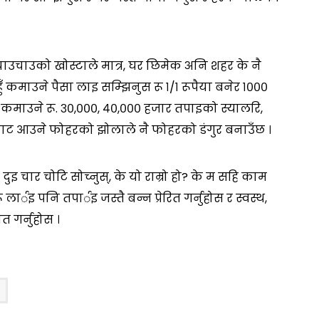
चाउचाउको खोस्टाले मात्र, घर छिमेक अनि शहर के नै
ुँ कमाउने पैसा लाइ सम्झिनुस रू १/१ रूपैया बनेर १०००
 कमाउने रू. ३०,०००, ४०,००० हजार तपाइको स्यालरि,
वाट आउने फोहरको झोलाले नै फोहरको डंगुर बनाउँछ ।
ुइ चार चोटि सोच्नुस्, के यो राम्रो हो? के म सहि काम
लार्इ पनि तपार्इ जस्तै बन्न प्रेरित गर्नुहोस र स्वस्थ,
 गर्नुहोस ।