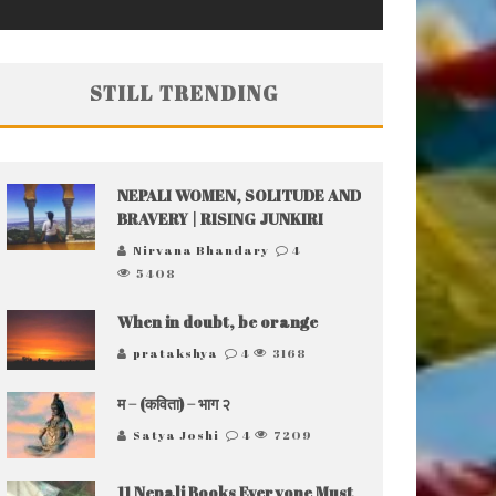
STILL TRENDING
NEPALI WOMEN, SOLITUDE AND
BRAVERY | RISING JUNKIRI
Nirvana Bhandary
4
5408
When in doubt, be orange
pratakshya
4
3168
म – (कविता) – भाग २
Satya Joshi
4
7209
11 Nepali Books Everyone Must