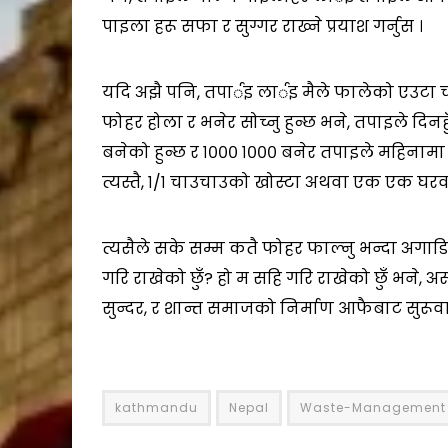
पाइला हरू सफा र सुग्गर राख्ने प्रयाश गर्नुस ।
यदि अझै पनि, तपार्इ लार्इ मैले फालेको एउटा 
फोहर होला र भनेर सोच्नु हुन्छ भने, तपाइले दिनह
बनेको हुन्छ र १००० १००० बनेर तपाइले महिनामा
त्यस्तै, १/१ चाउचाउको खोस्टा अथवा एक एक घर
त्यसैले सके सम्म कतै फोहर फाल्नु भन्दा अगाडि द
गरि राखेको छुँ? हो म सहि गरि राखेको छुँ भने, अरू 
सुन्दर, र शान्त समाजको निर्माण आफैबाट सुरूवात
kathmandu
Nepal
Waste-Management