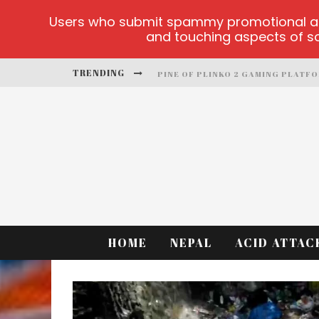
Users who submit spammy promotional artic
and touching aspects of soc
TRENDING
PINE OF PLINKO 2 GAMING PLATF
SITE OFICIAL YESPLAY-LOGIN
CCTV GAME
PLAY AT MILLIONAIRE MEGAPOTS
PLATFORMA 1BET4WIN
MX-BET GAMBLING PLATFORM
HOME
NEPAL
ACID ATTAC