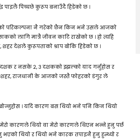
ाइलै पिच्चछे कुरूप बनाउँदै हिडेको छ ।
लीको परिकल्पना नै गरेको छैन किन भने उसले आजको
ाकको लागि मात्रै जीवन काटि राखेको छ । हो त्यहि
ल, शहर देशले कुरूपताको श्राप बोकि हिडेको छ ।
 दशक र नसके २, ३ दशकको झ्झल्को याद गर्नुहोस र
े शहर, राजधानी के आजको जस्तै फोहरको डंगुर ले
 खोज्नुहोस । यदि कारण बस थियो भने पनि किन थियो
 मेरो कारणले थियो वा मेरो कारणले थिएन भन्ने हुनु पर्छ
ु भएको थियो र थियो भने कारक तपाइनै हुनु हुन्थ्यो र