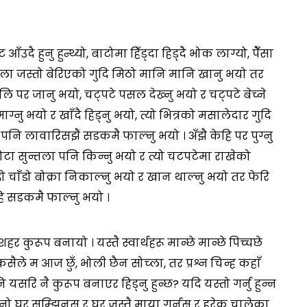
दै हुनु हुन्थ्यो, बाटोमा हिँड्दा हिड्दै भोक लाग्यो, पैँसा
ंला जस्तो बेरिएको गुदि मिठो मानि मानि खानु भयो तर
ि पर जानु भयो, चट्पटे पसल देख्नु भयो र चट्पटे बेच्ने
्नु भयो र खाँदै हिड्नु भयो, त्यो भित्रको मसालेदार गुदि
ि लावारिसझैं सडकमै फाल्नु भयो । अँझै केहि पर पुग्नु
गोटा सुन्तला पनि किन्नु भयो र त्यो चटपटेमा राखेको
 चाँडो बोक्रा निकाल्नु भयो र खान थाल्नु भयो तर फेरि
यहि सडकमै फाल्नु भयो ।
 कुरूप बनायो । यस्तै स्वार्थहरू मान्छे मान्छे पिच्चछे
सैले म आज छुँ, भोली छैन सोच्ला, तर प्रश्न चिन्ह कहाँ
सरि नै कुरूप बनाएर हिड्नु हुन्छ? यदि यस्तो गर्नु हुन्न
ो घर सम्झिनुस र घर जस्तै माया गर्नुस र हरेक चालेका