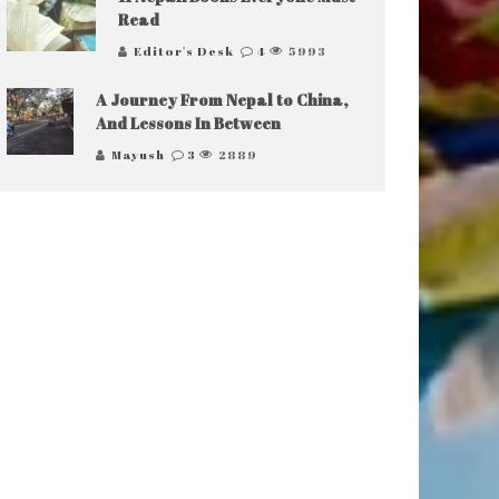
Read
Editor's Desk
4
5993
A Journey From Nepal to China,
And Lessons In Between
Mayush
3
2889