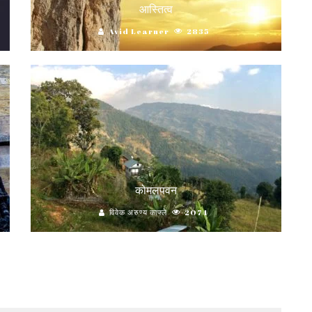
आस्तित्व
Avid Learner
2835
कोमलपवन
विवेक अरुण्य काफ्ले
2074