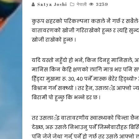
Satya Joshi
नेपाली
3259
कुरूप शहरको परिकल्पना कसले नै गर्छ र सबैले
वातावरणको खोजी गरिराखेको हुन्छ र त्यहि सुन्दर
खोजी राखेको हुन्छ ।
यदि यस्तो नहुँदो हो भने, किन दिनहु मानिसले, आफ्
मानिस किन केहि क्षणको लागि मात्र भए पनि सफा 
हिँड्दा मुखमा रू. ३०, ४० पर्ने मास्क बेरेर हिड्थ
बिश्राम गर्न सक्थ्यो । तर हैन, उसलार्इ आफ्नो
बिरामी पो हुन्छु कि भन्ने डर छ ।
तर उसलार्इ वातावरणीय स्वास्थ्यको चिन्ता छैन
देख्छ, अरू उसले निभाउनु पर्ने जिम्मेवारीहरू 
पनि जेजे जेथा गर्नु पर्ने हो गर्छ तर उसले आफ्नो