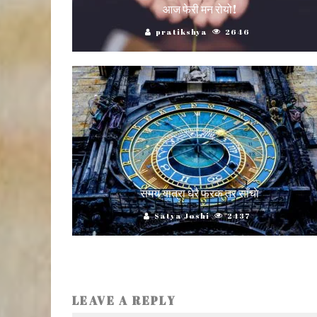
आज फेरी मन रोयो!
pratikshya
2646
समय यात्रा धेरै फरक तर साँचाे
Satya Joshi
2437
LEAVE A REPLY