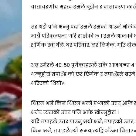
वातावरणीय महत्व उसले बुझेन र वातावरण लार्इ प
तर अझै पनि भन्नु पर्दा उसले उसको आउने भो
मात्रै परिकल्पना गरि राखेको छ । उसले आजको छ
क्षणिक स्वार्थले, घर परिवार, छर छिमेक, गाँउ टो
अब उमेरले ४०, ५० पुगेकाहरूले सके आजभन्दा ४
भन्नुहोस तपार्इ को छर छिमेक र तपार्इले बस्न
भरिएको थियो?
थिएन भने किन थिएन भन्ने प्रश्नको उत्तर आफै
भनेर त्यसको उत्तर पनि आफै खोज्नुहोस ।
यदि तपाइले उत्तर पाउनु भयो भने, तपाइको उत्तर,
किन भने, तपाइले त्यो समय त्यहि ठाँउमा बिताउन