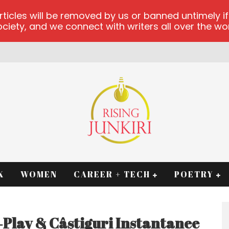
les will be removed by us or banned untimely if t
iety, and we connect with writers all over the worl
RM
K
WOMEN
CAREER + TECH
POETRY
k‑Play & Câștiguri Instantanee