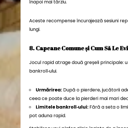
înapoi mai târziu.
Aceste recompense încurajează sesiuni repe
lungi.
8. Capcane Comune și Cum Să Le Eviț
Jocul rapid atrage două greșeli principale: u
bankroll‑ului.
Urmărirea:
După o pierdere, jucătorii ad
ceea ce poate duce la pierderi mai mari decâ
Limitele bankroll‑ului:
Fără a seta o limi
pot aduna rapid.