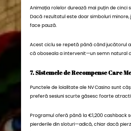
Animația rolelor durează mai puțin de cinci 
Dacă rezultatul este doar simboluri minore,
face pauză.
Acest ciclu se repetă până când jucătorul a
că oboseala a intervenit—un semn natural de
7. Sistemele de Recompense Care Men
Punctele de loialitate ale NV Casino sunt câș
preferă sesiuni scurte găsesc foarte atract
Programul oferă până la €1,200 cashback săp
pierderile din sloturi—adică, chiar dacă pierzi