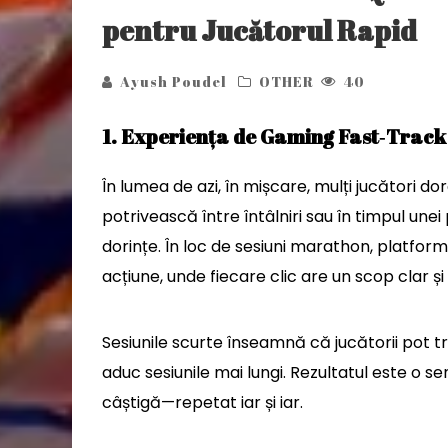
pentru Jucătorul Rapid
Ayush Poudel
OTHER
40
1. Experiența de Gaming Fast‑Track –
În lumea de azi, în mișcare, mulți jucători 
potrivească între întâlniri sau în timpul un
dorințe. În loc de sesiuni marathon, platform
acțiune, unde fiecare clic are un scop clar ș
Sesiunile scurte înseamnă că jucătorii pot tr
aduc sesiunile mai lungi. Rezultatul este o
câștigă—repetat iar și iar.