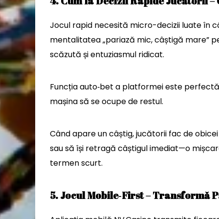
4. Cum Ia Decizii Rapide Jucătorii –
Jocul rapid necesită micro-decizii luate în 
mentalitatea „pariază mic, câștigă mare” p
scăzută și entuziasmul ridicat.
Funcția auto‑bet a platformei este perfectă 
mașina să se ocupe de restul.
Când apare un câștig, jucătorii fac de obic
sau să își retragă câștigul imediat—o mișcar
termen scurt.
5. Jocul Mobile‑First – Transformă P