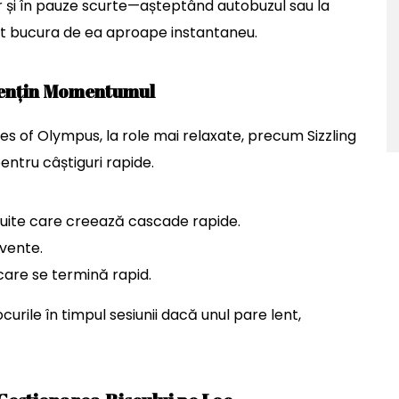
iar și în pauze scurte—așteptând autobuzul sau la
pot bucura de ea aproape instantaneu.
 Mențin Momentumul
tes of Olympus, la role mai relaxate, precum Sizzling
entru câștiguri rapide.
ratuite care creează cascade rapide.
cvente.
are se termină rapid.
urile în timpul sesiunii dacă unul pare lent,