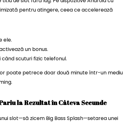
titlu de slot fără lag. Pe dispozitive Android cu
timizată pentru atingere, ceea ce accelerează
 ele.
 activează un bonus.
ând scuturi fizic telefonul.
tor poate petrece doar două minute într-un mediu
ming.
a Pariu la Rezultat în Câteva Secunde
unui slot—să zicem Big Bass Splash—setarea unei