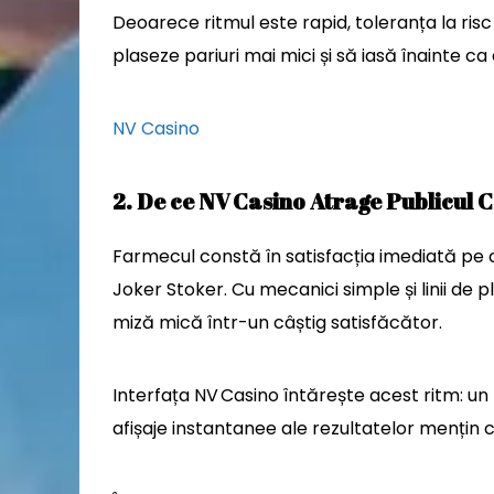
Deoarece ritmul este rapid, toleranța la ris
plaseze pariuri mai mici și să iasă înainte ca
NV Casino
2. De ce NV Casino Atrage Publicul 
Farmecul constă în satisfacția imediată pe
Joker Stoker. Cu mecanici simple și linii de 
miză mică într-un câștig satisfăcător.
Interfața NV Casino întărește acest ritm: un
afișaje instantanee ale rezultatelor mențin