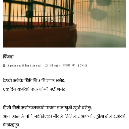
पिँजडा
Apsara Bhattarai
Blogs
,
नेपाली
4708
देख्यौ भनेकै थिएँ नि अति नगर भनेर,
एकदिन कर्मको फल भोग्नै पर्छ भनेर ।
हिजो तिम्रो मनोरञ्जनको पात्रता त म खुशी खुशी बनेछु,
आज आखाले पनि नदेखिएको जीवले तिमिलाई आफ्नो मुट्ठीमा खेलाइरहेको
देखिरहेछु।