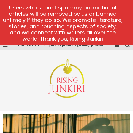
Users who submit spammy promotional
articles will be removed by us or banned
untimely if they do so. We promote literature,
stories, and touching aspects of society,
and we connect with writers all over the
world. Thank you, Rising Junkiri
TRENDING
pine of plinko 2 gaming platform
site oficial yesplay-login
cctv game
play at Millionaire Megapots
platforma 1bet4win
MX-Bet gambling platform