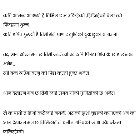
कति आनन्द आउथ्यो है तिमिलाइ म उडिरहेको ,हिडिरहेको बेला त्यो
पिँजडामा थुन्न,
कति हर्षित हुन्थ्यौ है तिमी मेरो प्राण र खुशिको टुक्राटुक्रा बनाउन।
तर, आज सोध्न मन छ तिमी लाई त्यो घर रुपि पिँजडा भित्र के छ हालखबर
भनेर ,,
त्यो बन्द ठाउँमा बस्नु को पिडा कस्तो हुन्छ भनेर।।
आज देखाउन मन छ तिमी लाई समय गोलो घुमिरहेको छ भनेर।
खै के पायौ त हिजो कसैलाई नगनी, अरुको खुशी चुडाली कमाएको धन को,
आज देखाउन मन छ तिमिलाई ती धनी र गरिबको लाश एकै ठाँउमा
जलिरहेको।