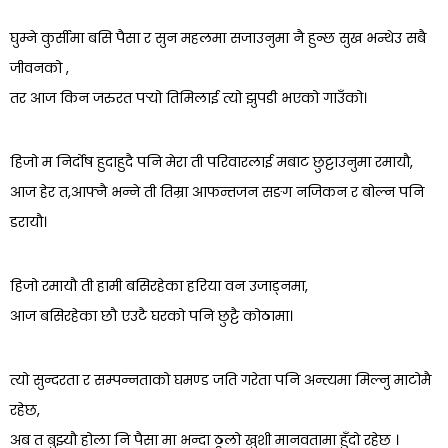
घुम्ने कुर्सीमा बसि पैसा र सुन महलमा सजाउनुमा नै हुन्छ सुख भन्थेउ सबै
जीवनको ,
तर आज किन जरुरत पर्‍यो तिमिलाई त्यो झुपडी भएको गाउँको।
हिजो म निर्दोष हुदाहुदै पनि मेरा ती परिवारलाई मबाट छुट्टाउनुमा रमायौ,
आज हेर त,आफ्नै भन्ने ती तिम्रा आफन्तजन सङग नजिकन र बोल्न पनि
डरायौ।
हिजो रमायौ ती हामी बसिरहेका हरिया वन उजाड्नमा,
आज बसिरहेका छौ एउटै घरको पनि छुट्टै कोठामा।
त्यो सुन्दरता र सम्पन्नताको घमण्ड जति गरेता पनि अन्त्यमा मिल्नु माटोमै
रहेछ,
अब त बुझ्यौ होला नि पैसा मा भन्दा ठूलो खुशी मानवतामा हुँदो रहेछ ।