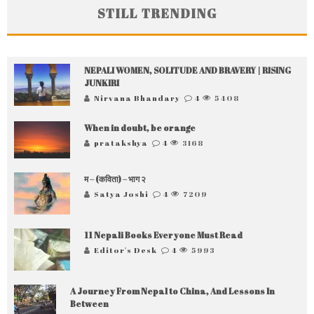
STILL TRENDING
NEPALI WOMEN, SOLITUDE AND BRAVERY | RISING
JUNKIRI
Nirvana Bhandary
4
5408
When in doubt, be orange
pratakshya
4
3168
म – (कविता) – भाग २
Satya Joshi
4
7209
11 Nepali Books Everyone Must Read
Editor's Desk
4
5993
A Journey From Nepal to China, And Lessons In
Between