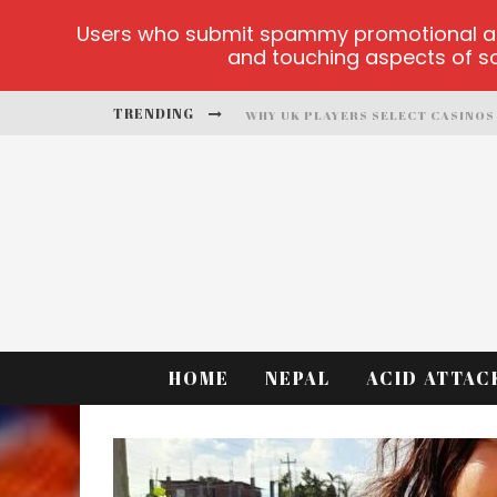
Users who submit spammy promotional artic
and touching aspects of soc
TRENDING
PLAYUZU ONLINE CASINO
CLUSTER CUP OFFICIAL SITE
FORTUNE LOVE MATCHMAKING
ALOBET-GUNCELGIRIS MAIN PAGE
TEST
HOME
NEPAL
ACID ATTAC