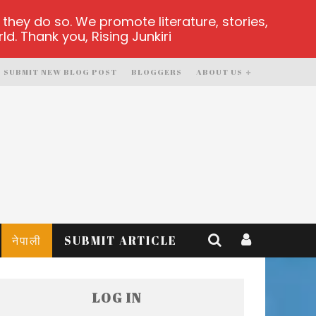
hey do so. We promote literature, stories,
d. Thank you, Rising Junkiri
SUBMIT NEW BLOG POST
BLOGGERS
ABOUT US
नेपाली
SUBMIT ARTICLE
LOG IN