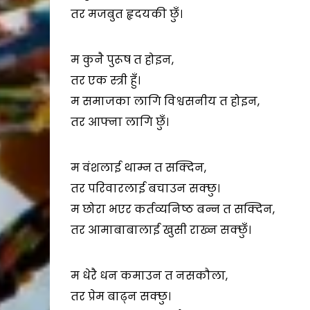
तर मजबुत हृदयकी छुँ।
म कुनै पुरूष त होइन,
तर एक स्त्री हुँ।
म समाजका लागि विश्वसनीय त होइन,
तर आफ्ना लागि छुँ।
म वंशलाई थाम्न त सक्दिन,
तर परिवारलाई बचाउन सक्छु।
म छोरा भएर कर्तव्यनिष्ठ बन्न त सक्दिन,
तर आमाबाबालाई खुसी राख्न सक्छुँ।
म धेरै धन कमाउन त नसकौला,
तर प्रेम बाढ्न सक्छु।