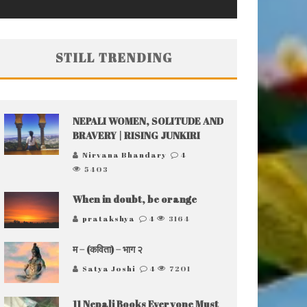
STILL TRENDING
NEPALI WOMEN, SOLITUDE AND
BRAVERY | RISING JUNKIRI
Nirvana Bhandary
4
5403
When in doubt, be orange
pratakshya
4
3164
म – (कविता) – भाग २
Satya Joshi
4
7201
11 Nepali Books Everyone Must