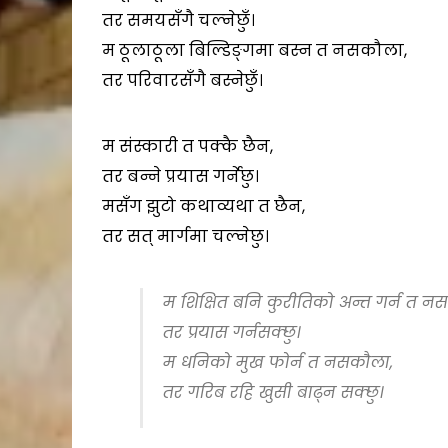
तर समयसँगै चल्नेछुँ।
म ठूलाठूला बिल्डिङ्गमा बस्न त नसकौला,
तर परिवारसँगै बस्नेछुँ।
म संस्कारी त पक्कै छैन,
तर बन्ने प्रयास गर्नेछु।
मसँग झुटो कथाव्यथा त छैन,
तर सत् मार्गमा चल्नेछु।
म शिक्षित बनि कुरीतिको अन्त गर्न त न
तर प्रयास गर्नसक्छु।
म धनिको मुख फोर्न त नसकौला,
तर गरिब रहि खुसी बाढ्न सक्छु।