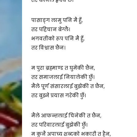
तर कोमल हृदय छ।
पासाङ्ग लामु पनि मै हुँ,
तर पहिचान बेग्लै।
भगवतीको रूप पनि मै हुँ,
तर विश्वास छैन।
म पुरा ब्रह्माण्ड त घुमेकी छैन,
तर समाजलाई नियालेकी छुँ।
मैले पूर्ण संसारलाई बुझेकी त छैन,
तर बुझ्ने प्रयास गरेकी छुँ।
मैले आफन्तलाई चिनेकी त छैन,
तर परिवारलाई बुझेकी छुँ।
म कुनै अपाच्य शब्दको भकारी त हैन,