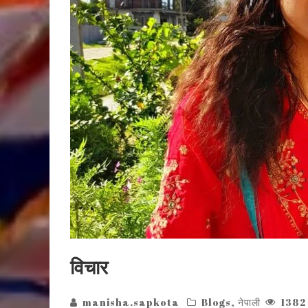
विचार
manisha.sapkota
Blogs
,
नेपाली
1382