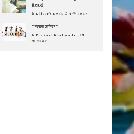
Read
Editor's Desk
4
5987
**साला जागिर**
Prakash Khatiwada
3
3868