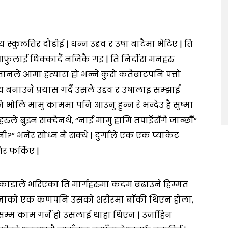
स्कुलतिर दौडीई | धन्न उद्दव र उषा बाटैमा भेटिए | ति
लाई धिक्कार्दै नजिकै गइ | ति निर्दोस मनहरु
्तानले आमा हत्यारा हो भन्ने कुरो कतैबाटपनि पत्तो
य बनाउने प्रयास गर्दै उसले उद्दव र उषालाइ सम्झाई
 भोलि मामु काममा पनि आउनु हुन्न रे भन्देउ है सुष्मा
े बुझ्न सक्दैनथे, “नाई मामु हामि तपाइँसँगै जान्छौँ”
?” भनेर सोध्न नै सक्थे | दुर्गाले एक एक प्याकेट
र फर्किए |
र काडाले भरिएका ति मार्गहरुमा कदम बढाउने हिम्मत
नाको एक कणपनि उसको शरीरमा बाँकी थिएन होला,
 काम गर्ने हो उसलाई थाहा थिएन | उर्जाहिन