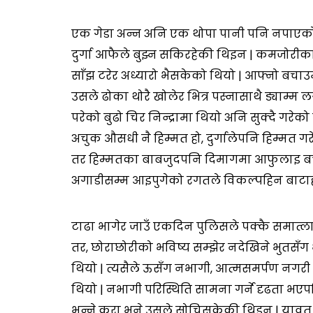
एक गेडा अन्न अनि एक थोपा पानी पनि नपाएको 
दुर्गा आफैले बुझ्न सकिरहेकी थिइन | कमजोरीका 
साँझ टरेर अध्यारो भैसकेको थियो | आफ्नो बचाउ
उसले ढोका थोरै खोलेर भित्र पस्नासाथै ड्याम्म 
परेको बुढो चिर निन्द्रामा थियो अनि सुक्दै गरेको
अचुक औसधी नै हिम्मत हो, दुर्गालेपनि हिम्मत गर
तर हिम्मतका बाबजुदपनि दिमागमा आफुलाइ बचाउ
अगाडीसम्म आइपुगेको रगतले विकल्पहिन बाटाहरुम
टाढा भागेर जाउँ एकदिन पुलिसले पक्कै समात्ला, 
तर, छोराछोरीको भविष्य सम्झेर नदेखिने भुतसँ
थियो | त्यसैले ऊसँग नभागी, आत्मसमर्पण नगरी
थियो | नभागी परिस्थिति सामना गर्ने दृढता भ
भन्ने कुरा भने उसले सोचिसकेकी थिइन | याव