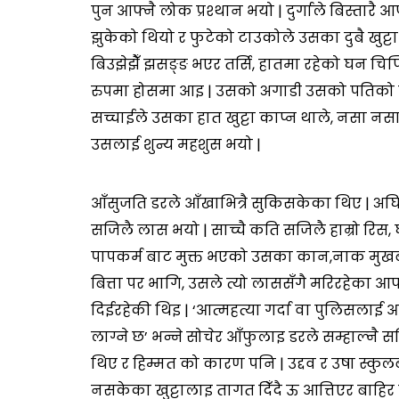
पुन आफ्नै लोक प्रश्थान भयो | दुर्गाले बिस्तारै
झुकेको थियो र फुटेको टाउकोले उसका दुबै खुट्टा ढ
बिउझेझैँ झसङ्ङ भएर तर्सि, हातमा रहेको घन चिप्
रुपमा होसमा आइ | उसको अगाडी उसको पतिको लास
सच्चाईले उसका हात खुट्टा काप्न थाले, नसा नस
उसलाई शुन्य महशुस भयो |
आँसुजति डरले आँखाभित्रै सुकिसकेका थिए | अ
सजिलै लास भयो | साच्चै कति सजिलै हाम्रो रिस
पापकर्म बाट मुक्त भएको उसका कान,नाक मुखबाट
बित्ता पर भागि, उसले त्यो लाससँगै मरिरहेका आफ्
दिईरहेकी थिइ | ‘आत्महत्या गर्दा वा पुलिसलाई आ
लाग्ने छ’ भन्ने सोचेर आँफुलाइ डरले सम्हाल्नै 
थिए र हिम्मत को कारण पनि | उद्दव र उषा स्क
नसकेका खुट्टालाइ तागत दिँदै ऊ आत्तिएर बाहिर