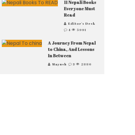
11 Nepali Books
Everyone Must
Read
Editor's Desk
4
5991
A Journey From Nepal
to China, And Lessons
In Between
Mayush
3
2886