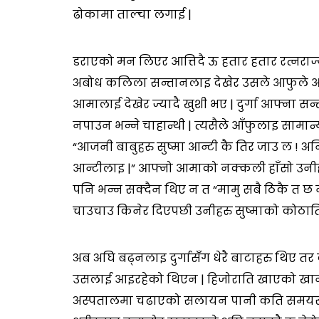
ढोकामा ताल्चा लगाई |
डराएको मन लिएर आत्तिदै ऊ हतार हतार रत्नराज्य 
अबोध कलिला सन्तानलाइ देखेर उसले आफुले आफु
आमालाई देखेर ज्यादै खुशी भए | दुर्गा आफ्ना सन
नपाउन भन्ने चाहान्थी | त्यसैले आँफुलाइ सामान्
“आजनी बाबुहरु सुष्मा आन्टी कै तिर जाउ ल ! अनि
आन्टीलाइ |” आफ्नो आमाको नक्कली हाँसो उनीहरुल
पनि भन्न सक्दैन थिए न त “मामु सबै ठिकै त छ नी
चाउचाउ किनेर दिएपछी उनीहरु सुष्माको कोठाति
अब अघि बढ्नलाइ दुर्गासँग धेरै बाटाहरु थिए त
उसलाई आइरहेको थिएन | हिजोराति खाएको खा
अस्पतालमा चढाएको सलायन पानी कति समयसम्म