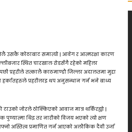
सजिलै उसकै कोठाबाट समात्यो | आवेग र आत्मरक्षा कारण
दिल्लीबजार स्थित चारखाल रोडसँगै रहेको महिला
रेपछी प्रहरीले तत्कालै काठमाण्डौ जिल्ला अदालतमा मुद्दा
ा हर्कातहरुले प्रहरीलाइ थप अनुसन्धान गर्न भने बाध्य
टाउको जोरले ठोक्किएको आवाज मात्र थर्किरह्यो |
 एक पुण्यात्मा थिइ तर नारीको विजय भएको त्यो क्षण
नो अस्तित्व प्रमाणित गर्न आएको अलौकिक दैवी उर्जा