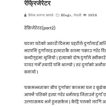
रेफ्रिजेरेटर
विवेक अरुण्य काफ्ले
Blogs
,
नेपाली
1958
रेफ्रिजेरेटर(part2)
घटना घटेको अठारौं दिनमा प्रहरीले दुर्गालाई 
भएपनि दुर्गालाइ हत्याराकै रुपमा पक्राउ गरेर 
बन्दीगृहमा थुनियो | हत्याको दोष दुर्गाले स्वीका
दायर गर्ने तयारि पनि थाल्यो | तर दुर्गाको अनौठ
बनायो |
चकमन्नताका बीच दुर्गाका कानमा घन र बुढोको 
आफ्नै पतिको हत्या गरेर धर्मलाइ जिताउने दुर्गा
उल्लासमय भने हुनसकेन | केहि पलको लागि आफ्