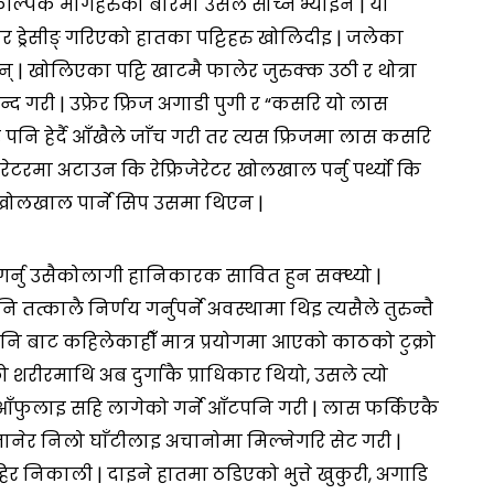
िक मार्गहरुको बारेमा उसले सोच्नै भ्याइन | यो
 ड्रेसीङ् गरिएको हातका पट्टिहरु खोलिदीइ | जलेका
् | खोलिएका पट्टि खाटमै फालेर जुरुक्क उठी र थोत्रा
 गरी | उफ्रेर फ्रिज अगाडी पुगी र “कसरि यो लास
पनि हेर्दै आँखैले जाँच गरी तर त्यस फ्रिजमा लास कसरि
रेटरमा अटाउन कि रेफ्रिजेरेटर खोलखाल पर्नु पर्थ्यो कि
टर खोलखाल पार्ने सिप उसमा थिएन |
े गर्नु उसैकोलागी हानिकारक सावित हुन सक्थ्यो |
तत्कालै निर्णय गर्नुपर्ने अवस्थामा थिइ त्यसैले तुरुन्तै
नि बाट कहिलेकाहीँ मात्र प्रयोगमा आएको काठको टुक्रो
शरीरमाथि अब दुर्गाकै प्राधिकार थियो, उसले त्यो
 आँफुलाइ सहि लागेको गर्ने आँटपनि गरी | लास फर्किएकै
ानेर निलो घाँटीलाइ अचानोमा मिल्नेगरि सेट गरी |
र निकाली | दाइने हातमा ठडिएको भुत्ते खुकुरी, अगाडि