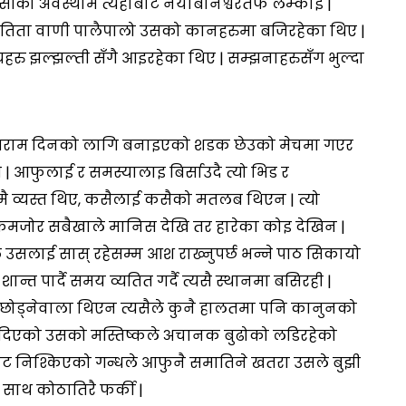
ीको अवस्थामै त्यहाँबाट नयाँबानेश्वरतर्फ लम्कीई |
त तिता वाणी पालैपालो उसको कानहरुमा बजिरहेका थिए |
हरु झल्झल्ती सँगै आइरहेका थिए | सम्झनाहरुसँग भुल्दा
 आराम दिनको लागि बनाइएको शडक छेउको मेचमा गएर
| आफुलाई र समस्यालाइ बिर्साउदै त्यो भिड र
व्यस्त थिए, कसैलाई कसैको मतलब थिएन | त्यो
कमजोर सबैखाले मानिस देखि तर हारेका कोइ देखिन |
डले उसलाई सास् रहेसम्म आश राख्नुपर्छ भन्ने पाठ सिकायो
न्त पार्दै समय व्यतित गर्दै त्यसै स्थानमा बसिरही |
 छोड्नेवाला थिएन त्यसैले कुनै हालतमा पनि कानुनको
र्जा दिएको उसको मस्तिष्कले अचानक बुढोको लडिरहेको
बाट निश्किएको गन्धले आफुनै समातिने खतरा उसले बुझी
ा साथ कोठातिरै फर्की |