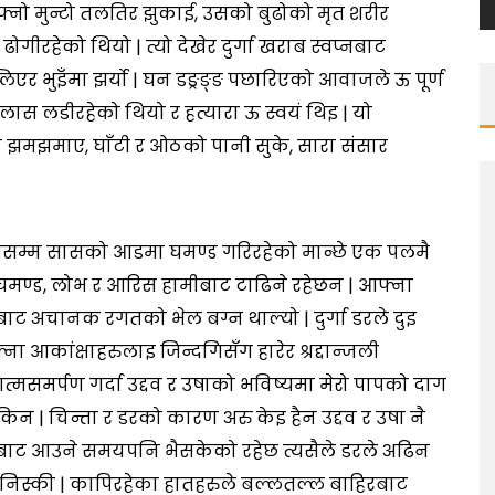
 आफ्नो मुन्टो तलतिर झुकाई, उसको बुढोको मृत शरीर
ोगीरहेको थियो | त्यो देखेर दुर्गा खराब स्वप्नबाट
लिएर भुइँमा झर्यो | घन डङ्रङ्ङ पछारिएको आवाजले ऊ पूर्ण
 लडीरहेको थियो र हत्यारा ऊ स्वयं थिइ | यो
ा झमझमाए, घाँटी र ओठको पानी सुके, सारा संसार
घिसम्म सासको आडमा घमण्ड गरिरहेको मान्छे एक पलमै
, घमण्ड, लोभ र आरिस हामीबाट टाढिने रहेछन | आफ्ना
 अचानक रगतको भेल बग्न थाल्यो | दुर्गा डरले दुइ
ना आकांक्षाहरुलाइ जिन्दगिसँग हारेर श्रद्दान्जली
त्मसमर्पण गर्दा उद्दव र उषाको भविष्यमा मेरो पापको दाग
सकिन | चिन्ता र डरको कारण अरु केइ हैन उद्दव र उषा नै
ुलबाट आउने समयपनि भैसकेको रहेछ त्यसैले डरले अढिन
 निस्की | कापिरहेका हातहरुले बल्लतल्ल बाहिरबाट