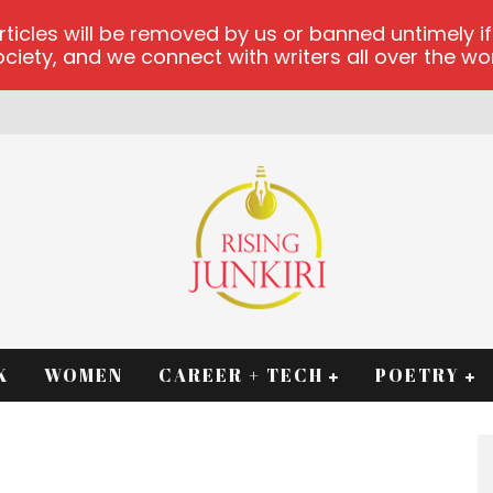
les will be removed by us or banned untimely if t
iety, and we connect with writers all over the worl
K
WOMEN
CAREER + TECH
POETRY