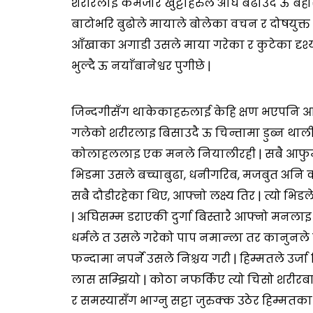
शरीरलाइ कमजोर खुट्टाहरुले अघि बढाउदै ऊ बेहोस
बाटोभरि बुढोले मायाले बोलेका वचन र दोषयुक्
आँखाका अगाडी उसले माया गरेका र कुटेका दृश्य
भुल्दै ऊ नयाँबानेश्वर पुगीछे |
जिन्दगीसँग थाकेकाहरुलाई केहि क्षण भएपनि
गलेको शरीरलाइ बिसाउदै ऊ चिन्तामा डुब्न थाली 
कोलाहललाइ एक मनले नियालीरही | सबै आफुमै 
भिडमा उसले बच्चाबुढा, धनीगरिब, मजबुत अनि 
सबै दौडीरहेका थिए, आफ्नो लक्ष्य तिर | त्यो भि
| अघिसम्म डराएकी दुर्गा बिस्तारै आफ्नो मनलाइ शा
धर्मले त उसले गरेको पाप नमान्ला तर कानुनले
फन्दामा नपर्ने उसले निश्चय गरी | हिम्मतले उ
लास सम्झियो | कोठा नफर्किए त्यो चिसो शरीर
र समस्यासँग भाग्नु सट्टा जुरुक्क उठेर हिम्मतक