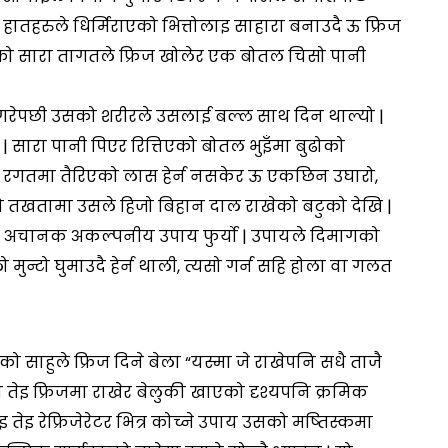
ातहरुले धिर्मिराएको भित्तोलाइ साहारा बनाउदै ऊ फ्रिज
रहेको सारा तागतले फ्रिज खोलेर एक बोतल चिसो पानी
रेपछी उसको शरीरले उसलाई बल्ल साथ दिन थाल्यो |
े | सारा पानी पिएर रित्तिएको बोतल भुइँमा बुढोको
 | रगतमा तैरिएको लास हेर्न नसकेर ऊ एकछिन उघारो,
ो दोस्रो तखतामा उसले हिजो बिहान दाल राखेको बटुको देखि |
ा अचानक अकल्पनीय उपाय फुर्यो | उपायले दिमागको
न्टो घुमाउदै हेर्न थाली, त्यसो गर्न सहि होला वा गलत
 साहुले फ्रिज दिने बेला “यस्मा जे राखेपनि सधै ताजै
ना तेइ फ्रिजमा राखेर बेलुकी खाएको दृश्यपनि क्रमिक
 तेइ रेफ्रिजेरेटर भित्र कोच्ने उपाय उसको मष्तिस्कमा