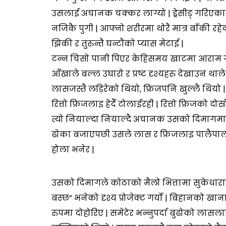
उसलाई अचानक चक्कर लाग्यो | ड्रेसीङ् गरिएका ह
नजिकै पुगी | आफ्नो शरीरमा थोरै मात्र बाँकी 
झिकी र तुरुन्तै घन्टौंको प्यास मेटाई |
टन्न चिसो पानी पिएर केहिसमय खाटमा आराम ग
आँखाले बल्ल उघारो र प्रष्ट दृश्यहरु देखाउन थाल
लासजस्तै लड़िरेको थियो, फ्रिजपनि खुल्लै थियो
रित्तो फ्रिजलाइ हेर्दै टोलाईरही | रित्तो फ्रिजक
त्यो नियाल्दा नियाल्दै अचानक उसको दिमागम
ढोका बजाएपछी उसले लास र फ्रिजलाइ पालैपालो मु
होला भनेर |
उसको दिमागले कोठाको मैलो भित्तामा सुकेधाराको
बस्छ” भनेको दृश्य प्रोजेक्ट गर्यो | बिहानको खा
रुपमा दोहोरिए | समेटेर भन्नुपर्दा बुढोको लासलाइ