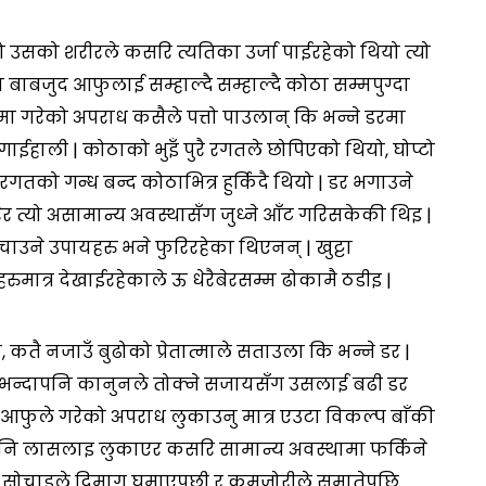
उसको शरीरले कसरि त्यतिका उर्जा पाईरहेको थियो त्यो
बाबजुद आफुलाई सम्हाल्दै सम्हाल्दै कोठा सम्मपुग्दा
मा गरेको अपराध कसैले पत्तो पाउलान् कि भन्ने डरमा
लगाईहाली | कोठाको भुइँ पुरै रगतले छोपिएको थियो, घोप्टो
 रगतको गन्ध बन्द कोठाभित्र हुर्किदै थियो | डर भगाउने
ेर त्यो असामान्य अवस्थासँग जुध्ने आँट गरिसकेकी थिइ |
ने उपायहरु भने फुरिरहेका थिएनन् | खुट्टा
ात्र देखाईरहेकाले ऊ धेरैबेरसम्म ढोकामै ठडीइ |
कतै नजाउँ बुढोको प्रेतात्माले सताउला कि भन्ने डर |
ग भन्दापनि कानुनले तोक्ने सजायसँग उसलाई बढी डर
 आफुले गरेको अपराध लुकाउनु मात्र एउटा विकल्प बाँकी
एपनि लासलाइ लुकाएर कसरि सामान्य अवस्थामा फर्किने
त सोचाइले दिमाग घुमाएपछी र कमजोरीले समातेपछि