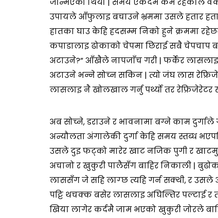
जन्मिएको थियो | समय एकदमै कम रहेकाले वैकल्प
उपायले आँफुलाइ बचाउने भ्रममा उसले हतार हतार
हातका घाउ केहि हदसम्म निको हुने क्रममा रहेछन
कपाडालाइ ढोकाको चेपमा छिराई सबै चेपचाप बन्द
अटाउने?” आँखैले नापजाँच गरी | फर्केर लासलाइ 
अटाउने भन्ने सोच्न सकिन | त्यो जंघ लास रेफ्रिजे
लासलाइ नै खोलखाल गर्नु पर्थ्यो तर रेफ्रिजेरे
अब सोच्ने, डराउने र भावनामा बग्ने काम दुर्गाल
अन्यौलता अंगालेकी दुर्गा केहि समय स्तब्ध भएपनि 
उसले दुइ फट्को मारेर खाट नजिक पुगी र खाटमु
अचानो र खुकुरी पालैसँग बाहिर निकाली | बुढोको 
लाससँग जे सहि लाग्छ त्यहि गर्न सक्थी, र उसले
पट्टि थचक्क बसेर लासलाइ अघिल्तिर पल्टाई र त
खिया लागेर कर्दमै जाम भएको खुकुरी जोरले बाहि