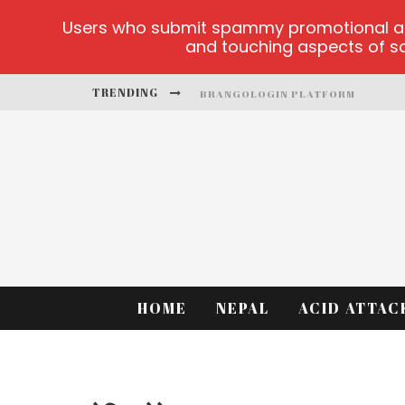
Users who submit spammy promotional artic
and touching aspects of soc
TRENDING
BRANGOLOGIN PLATFORM
BOOK OF CROWN DEMO GAMES
LUCKY HONEY
WELVURA.GG OFFICIAL SITE
CASINO ONTARIO NET
DEAD OR ALIVE 2 NETENT CASINO
HOME
NEPAL
ACID ATTAC