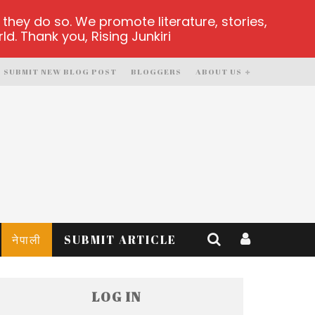
hey do so. We promote literature, stories,
d. Thank you, Rising Junkiri
SUBMIT NEW BLOG POST
BLOGGERS
ABOUT US
नेपाली
SUBMIT ARTICLE
LOG IN