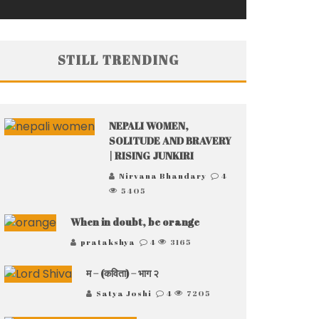
STILL TRENDING
NEPALI WOMEN,
SOLITUDE AND BRAVERY
| RISING JUNKIRI
Nirvana Bhandary
4
5405
When in doubt, be orange
pratakshya
4
3165
म – (कविता) – भाग २
Satya Joshi
4
7205